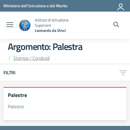
Vai ai contenuti
Vai al menu di navigazione
Vai al footer
Ministero dell'Istruzione e del Merito
Istituto di Istruzione
Superiore
Leonardo da Vinci
Argomento: Palestra
Stampa / Condividi
FILTRI
Palestre
Palestre