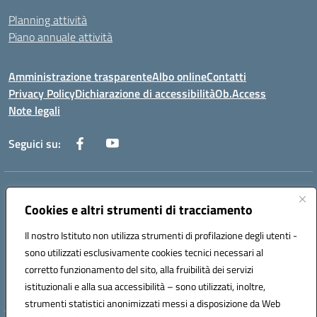
Planning attività
Piano annuale attività
Amministrazione trasparente
Albo online
Contatti
Privacy Policy
Dichiarazione di accessibilità
Ob.Access
Note legali
Seguici su:
Indirizzo:
Via Nelson Mandela,7 - 62012 Civitanova Marche (MC)
Centralino:
Cookies e altri strumenti di tracciamento
0733/815931 - 0733/784180
Email:
MCIS00200P@istruzione.it
Il nostro Istituto non utilizza strumenti di profilazione degli utenti -
Posta elettronica certificata (PEC):
MCIS00200P@pec.istruzione.it
sono utilizzati esclusivamente cookies tecnici necessari al
Codice fiscale: 80006860433
corretto funzionamento del sito, alla fruibilità dei servizi
Codice meccanografico:
MCIS00200P
istituzionali e alla sua accessibilità – sono utilizzati, inoltre,
strumenti statistici anonimizzati messi a disposizione da Web