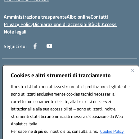
Amministrazione trasparente
Albo online
Contatti
Privacy Policy
Dichiarazione di accessibilità
Ob.Access
Note legali
Seguici su:
Indirizzo:
Via Nelson Mandela,7 - 62012 Civitanova Marche (MC)
Centralino:
Cookies e altri strumenti di tracciamento
0733/815931 - 0733/784180
Email:
MCIS00200P@istruzione.it
Il nostro Istituto non utilizza strumenti di profilazione degli utenti -
Posta elettronica certificata (PEC):
MCIS00200P@pec.istruzione.it
sono utilizzati esclusivamente cookies tecnici necessari al
Codice fiscale: 80006860433
corretto funzionamento del sito, alla fruibilità dei servizi
Codice meccanografico:
MCIS00200P
istituzionali e alla sua accessibilità – sono utilizzati, inoltre,
strumenti statistici anonimizzati messi a disposizione da Web
Analytics Italia.
Hosting & Powered by 3D Solution S.r.l.
Per saperne di più sul nostro sito, consulta la ns.
Cookie Policy.
Concept & Design by Designers Italia