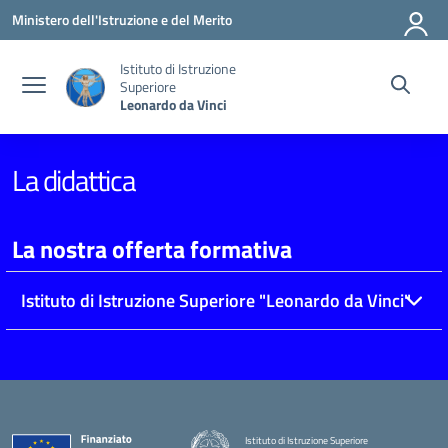
Vai ai contenuti
Vai al menu di navigazione
Vai al footer
Ministero dell'Istruzione e del Merito
Istituto di Istruzione
Superiore
Leonardo da Vinci
La didattica
La nostra offerta formativa
Istituto di Istruzione Superiore "Leonardo da Vinci"
Istituto di Istruzione Superiore