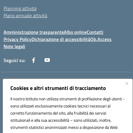
Planning attività
Piano annuale attività
Amministrazione trasparente
Albo online
Contatti
Privacy Policy
Dichiarazione di accessibilità
Ob.Access
Note legali
Seguici su:
Indirizzo:
Via Nelson Mandela,7 - 62012 Civitanova Marche (MC)
Centralino:
Cookies e altri strumenti di tracciamento
0733/815931 - 0733/784180
Email:
MCIS00200P@istruzione.it
Il nostro Istituto non utilizza strumenti di profilazione degli utenti -
Posta elettronica certificata (PEC):
MCIS00200P@pec.istruzione.it
sono utilizzati esclusivamente cookies tecnici necessari al
Codice fiscale: 80006860433
corretto funzionamento del sito, alla fruibilità dei servizi
Codice meccanografico:
MCIS00200P
istituzionali e alla sua accessibilità – sono utilizzati, inoltre,
strumenti statistici anonimizzati messi a disposizione da Web