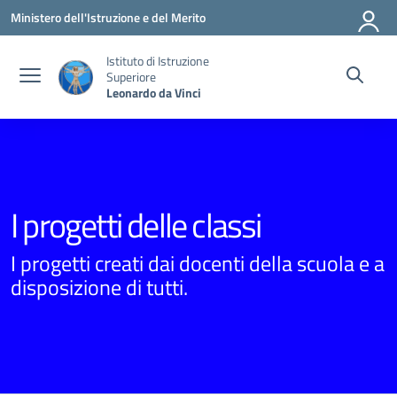
Vai ai contenuti
Vai al menu di navigazione
Vai al footer
Ministero dell'Istruzione e del Merito
Istituto di Istruzione
Superiore
Leonardo da Vinci
I progetti delle classi
I progetti creati dai docenti della scuola e a
disposizione di tutti.