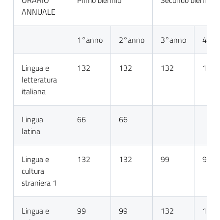
ORARIO
Primo biennio
Secondo biennio
ANNUALE
1°anno
2°anno
3°anno
4°an
Lingua e
132
132
132
132
letteratura
italiana
Lingua
66
66
latina
Lingua e
132
132
99
99
cultura
straniera 1
Lingua e
99
99
132
132