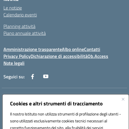
Le notizie
Calendario eventi
Planning attività
Piano annuale attività
Amministrazione trasparente
Albo online
Contatti
Privacy Policy
Dichiarazione di accessibilità
Ob.Access
Note legali
Seguici su:
Indirizzo:
Via Nelson Mandela,7 - 62012 Civitanova Marche (MC)
Centralino:
Cookies e altri strumenti di tracciamento
0733/815931 - 0733/784180
Email:
MCIS00200P@istruzione.it
Il nostro Istituto non utilizza strumenti di profilazione degli utenti -
Posta elettronica certificata (PEC):
MCIS00200P@pec.istruzione.it
sono utilizzati esclusivamente cookies tecnici necessari al
Codice fiscale: 80006860433
corretto funzionamento del sito, alla fruibilità dei servizi