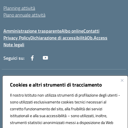
Planning attività
Piano annuale attività
Amministrazione trasparente
Albo online
Contatti
Privacy Policy
Dichiarazione di accessibilità
Ob.Access
Note legali
Seguici su:
Indirizzo:
Via Nelson Mandela,7 - 62012 Civitanova Marche (MC)
Centralino:
Cookies e altri strumenti di tracciamento
0733/815931 - 0733/784180
Email:
MCIS00200P@istruzione.it
Il nostro Istituto non utilizza strumenti di profilazione degli utenti -
Posta elettronica certificata (PEC):
MCIS00200P@pec.istruzione.it
sono utilizzati esclusivamente cookies tecnici necessari al
Codice fiscale: 80006860433
corretto funzionamento del sito, alla fruibilità dei servizi
Codice meccanografico:
MCIS00200P
istituzionali e alla sua accessibilità – sono utilizzati, inoltre,
strumenti statistici anonimizzati messi a disposizione da Web