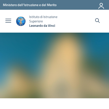
Vai ai contenuti
Vai al menu di navigazione
Vai al footer
Ministero dell'Istruzione e del Merito
Istituto di Istruzione
Superiore
Leonardo da Vinci