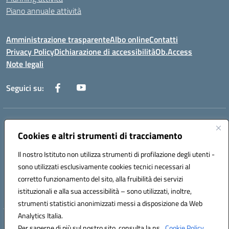
Piano annuale attività
Amministrazione trasparente
Albo online
Contatti
Privacy Policy
Dichiarazione di accessibilità
Ob.Access
Note legali
Seguici su:
Indirizzo:
Via Nelson Mandela,7 - 62012 Civitanova Marche (MC)
Centralino:
Cookies e altri strumenti di tracciamento
0733/815931 - 0733/784180
Email:
MCIS00200P@istruzione.it
Il nostro Istituto non utilizza strumenti di profilazione degli utenti -
Posta elettronica certificata (PEC):
MCIS00200P@pec.istruzione.it
sono utilizzati esclusivamente cookies tecnici necessari al
Codice fiscale: 80006860433
corretto funzionamento del sito, alla fruibilità dei servizi
Codice meccanografico:
MCIS00200P
istituzionali e alla sua accessibilità – sono utilizzati, inoltre,
strumenti statistici anonimizzati messi a disposizione da Web
Analytics Italia.
Hosting & Powered by 3D Solution S.r.l.
Per saperne di più sul nostro sito, consulta la ns.
Cookie Policy.