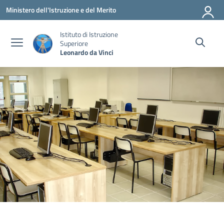
Vai ai contenuti
Vai al menu di navigazione
Vai al footer
Ministero dell'Istruzione e del Merito
Istituto di Istruzione
Superiore
Leonardo da Vinci