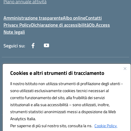
Piano annuale attività
Amministrazione trasparente
Albo online
Contatti
Privacy Policy
Dichiarazione di accessibilità
Ob.Access
Note legali
Seguici su:
Indirizzo:
Via Nelson Mandela,7 - 62012 Civitanova Marche (MC)
Centralino:
0733/815931 - 0733/784180
Cookies e altri strumenti di tracciamento
Email:
MCIS00200P@istruzione.it
Il nostro Istituto non utilizza strumenti di profilazione degli utenti -
Posta elettronica certificata (PEC):
MCIS00200P@pec.istruzione.it
sono utilizzati esclusivamente cookies tecnici necessari al
Codice fiscale: 80006860433
corretto funzionamento del sito, alla fruibilità dei servizi
Codice meccanografico:
MCIS00200P
istituzionali e alla sua accessibilità – sono utilizzati, inoltre,
strumenti statistici anonimizzati messi a disposizione da Web
Analytics Italia.
Hosting & Powered by 3D Solution S.r.l.
Per saperne di più sul nostro sito, consulta la ns.
Cookie Policy.
Concept & Design by Designers Italia