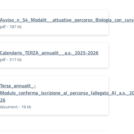
nale_Biologia_con_curvatura_biomedica_clas
Avviso_n_54_Modalit__attuative_percorso_Biologia_con_curv
pdf - 187 kb
Calendario_TERZA_annualit__a.s._2025-2026
pdf - 317 kb
EDICA_a.s._2025-
Terza_annualit_-
Modulo_conferma_iscrizione_al_percorso_(allegato_A)_a.s._2
26
document - 16 kb