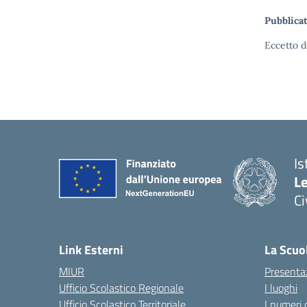
Pubblicat
Eccetto d
Is
L
C
— 
Link Esterni
La Scuo
MIUR
Presenta
Ufficio Scolastico Regionale
I luoghi
Ufficio Scolastico Territoriale
I numeri 