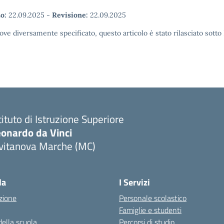
o:
22.09.2025
-
Revisione:
22.09.2025
ove diversamente specificato, questo articolo è stato rilasciato sott
tituto di Istruzione Superiore
eonardo da Vinci
ivitanova Marche (MC)
Visita la pagina iniziale della scuola
la
I Servizi
zione
Personale scolastico
Famiglie e studenti
della scuola
Percorsi di studio