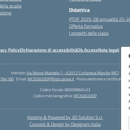
della scuola
Didattica
azione
PTOF 2025-28 annualità 25-2
Offerta formativa
I progetti delle classi
vacy Policy
Dichiarazione di accessibilità
Ob.Access
Note legali
Indirizzo:
Via Nelson Mandela,7 - 62012 Civitanova Marche (MC)
/784180
Email:
MCIS00200P@istruzione.it
Posta elettronica certificata (P
Codice fiscale: 80006860433
Codice meccanografico:
MCIS00200P
Hosting & Powered by 3D Solution S.r.l.
Concept & Design by Designers Italia