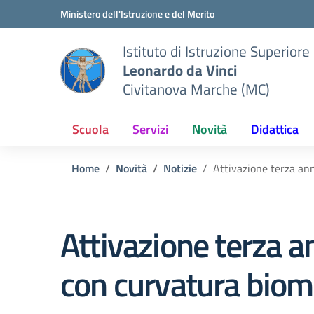
Vai ai contenuti
Vai al menu di navigazione
Vai al footer
Ministero dell'Istruzione e del Merito
Istituto di Istruzione Superiore
Leonardo da Vinci
Civitanova Marche (MC)
Scuola
Servizi
Novità
Didattica
Home
Novità
Notizie
Attivazione terza an
Attivazione terza a
con curvatura biom