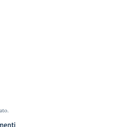
ato.
menti