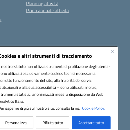
Planning attività
Piano annuale attività
6
Seguici su:
Cookies e altri strumenti di tracciamento
Il nostro Istituto non utilizza strumenti di profilazione degli utenti -
sono utilizzati esclusivamente cookies tecnici necessari al
EC):
MCIS00200P@pec.istruzione.it
corretto funzionamento del sito, alla fruibilità dei servizi
istituzionali e alla sua accessibilità – sono utilizzati, inoltre,
strumenti statistici anonimizzati messi a disposizione da Web
Analytics Italia.
Per saperne di più sul nostro sito, consulta la ns.
Cookie Policy.
Personalizza
Rifiuta tutto
Accettare tutto