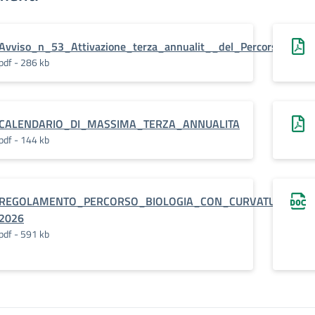
Avviso_n_53_Attivazione_terza_annualit__del_Percorso_nazio
pdf - 286 kb
CALENDARIO_DI_MASSIMA_TERZA_ANNUALITA
pdf - 144 kb
REGOLAMENTO_PERCORSO_BIOLOGIA_CON_CURVATURA_BIOM
2026
pdf - 591 kb