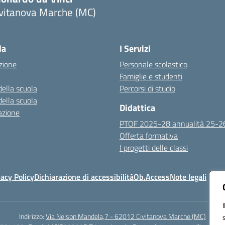
ivitanova Marche (MC)
Visita la pagina iniziale della scuola
la
I Servizi
zione
Personale scolastico
Famiglie e studenti
della scuola
Percorsi di studio
della scuola
Didattica
azione
PTOF 2025-28 annualità 25-2
Offerta formativa
I progetti delle classi
vacy Policy
Dichiarazione di accessibilità
Ob.Access
Note legali
Indirizzo:
Via Nelson Mandela,7 - 62012 Civitanova Marche (MC)