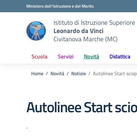
Vai ai contenuti
Vai al menu di navigazione
Vai al footer
Ministero dell'Istruzione e del Merito
Istituto di Istruzione Superiore
Leonardo da Vinci
Civitanova Marche (MC)
Scuola
Servizi
Novità
Didattica
Home
Novità
Notizie
Autolinee Start scio
Autolinee Start sc
.