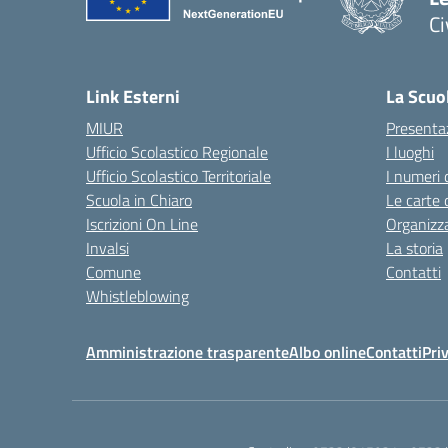
C
— 
Link Esterni
La Scuo
MIUR
Presenta
Ufficio Scolastico Regionale
I luoghi
Ufficio Scolastico Territoriale
I numeri 
Scuola in Chiaro
Le carte 
Iscrizioni On Line
Organizz
Invalsi
La storia
Comune
Contatti
Whistleblowing
Amministrazione trasparente
Albo online
Contatti
Pri