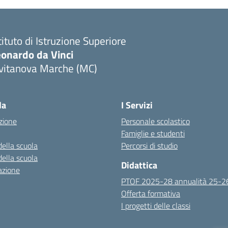
tituto di Istruzione Superiore
eonardo da Vinci
ivitanova Marche (MC)
Visita la pagina iniziale della scuola
la
I Servizi
zione
Personale scolastico
Famiglie e studenti
della scuola
Percorsi di studio
della scuola
Didattica
azione
PTOF 2025-28 annualità 25-2
Offerta formativa
I progetti delle classi