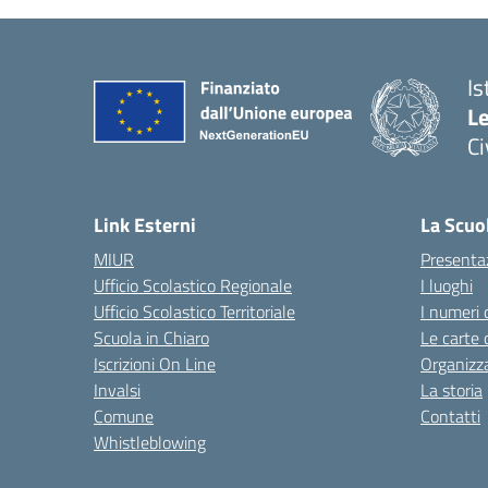
Is
L
C
— 
Link Esterni
La Scuo
MIUR
Presenta
Ufficio Scolastico Regionale
I luoghi
Ufficio Scolastico Territoriale
I numeri 
Scuola in Chiaro
Le carte 
Iscrizioni On Line
Organizz
Invalsi
La storia
Comune
Contatti
Whistleblowing