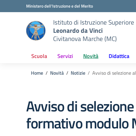
Vai ai contenuti
Vai al menu di navigazione
Vai al footer
Ministero dell'Istruzione e del Merito
Istituto di Istruzione Superiore
Leonardo da Vinci
Civitanova Marche (MC)
Scuola
Servizi
Novità
Didattica
Home
Novità
Notizie
Avviso di selezione a
Avviso di selezione
formativo modulo M