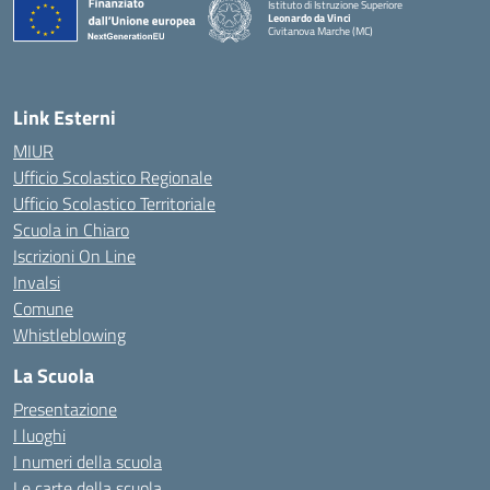
Istituto di Istruzione Superiore
Leonardo da Vinci
Civitanova Marche (MC)
— Visita la pagina iniziale della scuola
Link Esterni
MIUR
Ufficio Scolastico Regionale
Ufficio Scolastico Territoriale
Scuola in Chiaro
Iscrizioni On Line
Invalsi
Comune
Whistleblowing
La Scuola
Presentazione
I luoghi
I numeri della scuola
Le carte della scuola