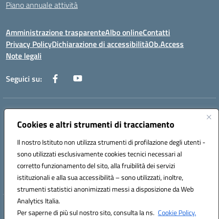
Piano annuale attività
Amministrazione trasparente
Albo online
Contatti
Privacy Policy
Dichiarazione di accessibilità
Ob.Access
Note legali
Seguici su:
Indirizzo:
Via Nelson Mandela,7 - 62012 Civitanova Marche (MC)
Centralino:
Cookies e altri strumenti di tracciamento
0733/815931 - 0733/784180
Email:
MCIS00200P@istruzione.it
Il nostro Istituto non utilizza strumenti di profilazione degli utenti -
Posta elettronica certificata (PEC):
MCIS00200P@pec.istruzione.it
sono utilizzati esclusivamente cookies tecnici necessari al
Codice fiscale: 80006860433
corretto funzionamento del sito, alla fruibilità dei servizi
Codice meccanografico:
MCIS00200P
istituzionali e alla sua accessibilità – sono utilizzati, inoltre,
strumenti statistici anonimizzati messi a disposizione da Web
Analytics Italia.
Hosting & Powered by 3D Solution S.r.l.
Per saperne di più sul nostro sito, consulta la ns.
Cookie Policy.