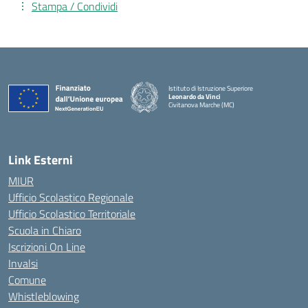
Stampa / Condividi
Istituto di Istruzione Superiore
Leonardo da Vinci
Civitanova Marche (MC)
— Visita la pagina iniziale della scuola
Link Esterni
MIUR
Ufficio Scolastico Regionale
Ufficio Scolastico Territoriale
Scuola in Chiaro
Iscrizioni On Line
Invalsi
Comune
Whistleblowing