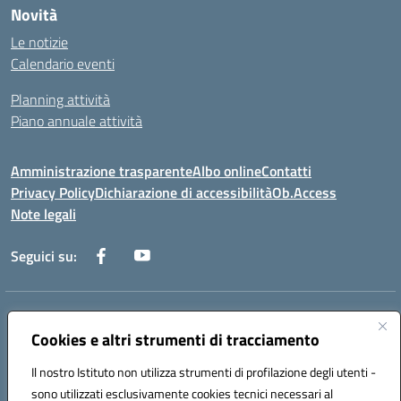
Novità
Le notizie
Calendario eventi
Planning attività
Piano annuale attività
Amministrazione trasparente
Albo online
Contatti
Privacy Policy
Dichiarazione di accessibilità
Ob.Access
Note legali
Seguici su:
Indirizzo:
Via Nelson Mandela,7 - 62012 Civitanova Marche (MC)
Centralino:
0733/815931 - 0733/784180
Cookies e altri strumenti di tracciamento
Email:
MCIS00200P@istruzione.it
Il nostro Istituto non utilizza strumenti di profilazione degli utenti -
Posta elettronica certificata (PEC):
MCIS00200P@pec.istruzione.it
sono utilizzati esclusivamente cookies tecnici necessari al