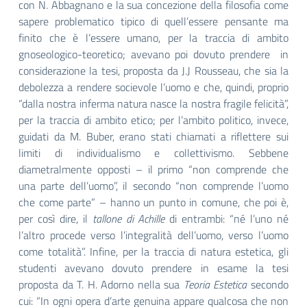
con N. Abbagnano e la sua concezione della filosofia come
sapere problematico tipico di quell’essere pensante ma
finito che è l’essere umano, per la traccia di ambito
gnoseologico-teoretico; avevano poi dovuto prendere in
considerazione la tesi, proposta da J.J Rousseau, che sia la
debolezza a rendere socievole l’uomo e che, quindi, proprio
“dalla nostra inferma natura nasce la nostra fragile felicità”,
per la traccia di ambito etico; per l’ambito politico, invece,
guidati da M. Buber, erano stati chiamati a riflettere sui
limiti di individualismo e collettivismo. Sebbene
diametralmente opposti – il primo “non comprende che
una parte dell’uomo”, il secondo “non comprende l’uomo
che come parte” – hanno un punto in comune, che poi è,
per così dire, il
tallone di Achille
di entrambi: “né l’uno né
l’altro procede verso l’integralità dell’uomo, verso l’uomo
come totalità”. Infine, per la traccia di natura estetica, gli
studenti avevano dovuto prendere in esame la tesi
proposta da T. H. Adorno nella sua
Teoria Estetica
secondo
cui: “In ogni opera d’arte genuina appare qualcosa che non