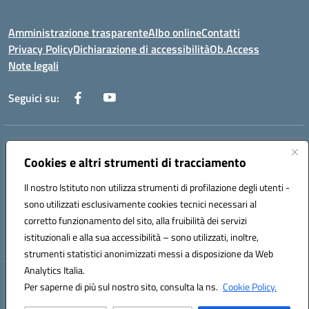
Amministrazione trasparente
Albo online
Contatti
Privacy Policy
Dichiarazione di accessibilità
Ob.Access
Note legali
Seguici su:
Indirizzo:
Via Nelson Mandela,7 - 62012 Civitanova Marche (MC)
Centralino:
Cookies e altri strumenti di tracciamento
0733/815931 - 0733/784180
Email:
MCIS00200P@istruzione.it
Il nostro Istituto non utilizza strumenti di profilazione degli utenti -
Posta elettronica certificata (PEC):
MCIS00200P@pec.istruzione.it
sono utilizzati esclusivamente cookies tecnici necessari al
Codice fiscale: 80006860433
corretto funzionamento del sito, alla fruibilità dei servizi
Codice meccanografico:
MCIS00200P
istituzionali e alla sua accessibilità – sono utilizzati, inoltre,
strumenti statistici anonimizzati messi a disposizione da Web
Analytics Italia.
Hosting & Powered by 3D Solution S.r.l.
Per saperne di più sul nostro sito, consulta la ns.
Cookie Policy.
Concept & Design by Designers Italia