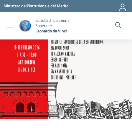
Vai ai contenuti
Vai al menu di navigazione
Vai al footer
Ministero dell'Istruzione e del Merito
Istituto di Istruzione
Superiore
Leonardo da Vinci