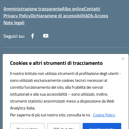
Amministrazione trasparente
Albo online
Contatti
Privacy Policy
Dichiarazione di accessibilità
Ob.Access
Note legali
Seguici su:
Indirizzo:
Via Nelson Mandela,7 - 62012 Civitanova Marche (MC)
Cookies e altri strumenti di tracciamento
Centralino:
0733/815931 - 0733/784180
Email:
MCIS00200P@istruzione.it
Il nostro Istituto non utilizza strumenti di profilazione degli utenti -
Posta elettronica certificata (PEC):
MCIS00200P@pec.istruzione.it
sono utilizzati esclusivamente cookies tecnici necessari al
Codice fiscale: 80006860433
corretto funzionamento del sito, alla fruibilità dei servizi
Codice meccanografico:
MCIS00200P
istituzionali e alla sua accessibilità – sono utilizzati, inoltre,
strumenti statistici anonimizzati messi a disposizione da Web
Analytics Italia.
Hosting & Powered by 3D Solution S.r.l.
Per saperne di più sul nostro sito, consulta la ns.
Cookie Policy.
Concept & Design by Designers Italia