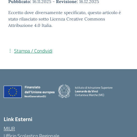
Pubblicato:
16.11.2025
-
Revisione:
16.12.2025
Eccetto dove diversamente specificato, questo articolo è
stato rilasciato sotto Licenza Creative Commons
Attribuzione 4.0 Italia.
Stampa / Condividi
Istituto di Istruzione Superiore
Leonardo da Vinci
Civitanova Marche (MC)
— Visita la pagina iniziale della scuola
Link Esterni
MIUR
Ufficio Scolastico Regionale