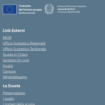
Istituto di Istruzione Superiore
Leonardo da Vinci
Civitanova Marche (MC)
— Visita la pagina iniziale della scuola
Link Esterni
MIUR
Ufficio Scolastico Regionale
Ufficio Scolastico Territoriale
Scuola in Chiaro
Iscrizioni On Line
Invalsi
Comune
Whistleblowing
La Scuola
Presentazione
I luoghi
I numeri della scuola