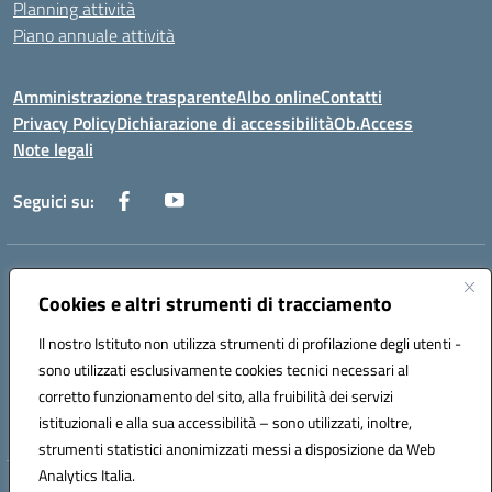
Planning attività
Piano annuale attività
Amministrazione trasparente
Albo online
Contatti
Privacy Policy
Dichiarazione di accessibilità
Ob.Access
Note legali
Seguici su:
Indirizzo:
Via Nelson Mandela,7 - 62012 Civitanova Marche (MC)
Cookies e altri strumenti di tracciamento
Centralino:
0733/815931 - 0733/784180
Email:
MCIS00200P@istruzione.it
Il nostro Istituto non utilizza strumenti di profilazione degli utenti -
Posta elettronica certificata (PEC):
MCIS00200P@pec.istruzione.it
sono utilizzati esclusivamente cookies tecnici necessari al
Codice fiscale: 80006860433
corretto funzionamento del sito, alla fruibilità dei servizi
Codice meccanografico:
MCIS00200P
istituzionali e alla sua accessibilità – sono utilizzati, inoltre,
strumenti statistici anonimizzati messi a disposizione da Web
Analytics Italia.