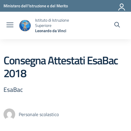
Vai ai contenuti
Vai al menu di navigazione
Vai al footer
Ministero dell'Istruzione e del Merito
Istituto di Istruzione
Superiore
Leonardo da Vinci
Consegna Attestati EsaBac
2018
EsaBac
Personale scolastico