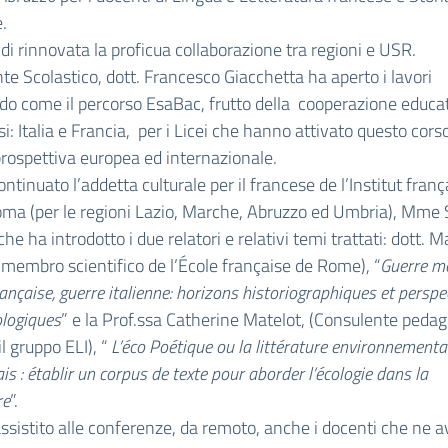
.
ndi rinnovata la proficua collaborazione tra regioni e USR.
ente Scolastico, dott. Francesco Giacchetta ha aperto i lavori
do come il percorso EsaBac, frutto della cooperazione educati
i: Italia e Francia, per i Licei che hanno attivato questo cors
rospettiva europea ed internazionale.
ontinuato l’addetta culturale per il francese de l’Institut franç
oma (per le regioni Lazio, Marche, Abruzzo ed Umbria), Mme
che ha introdotto i due relatori e relativi temi trattati: dott. M
(membro scientifico de l’École française de Rome), “
Guerre mo
rançaise, guerre italienne: horizons historiographiques et perspe
logiques
” e la Prof.ssa Catherine Matelot, (Consulente peda
il gruppo ELI), “
L’éco Poétique ou la littérature environnemental
is : établir un corpus de texte pour aborder l’écologie dans la
re
”.
sistito alle conferenze, da remoto, anche i docenti che ne 