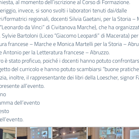
chiesta, al momento dell’iscrizione al Corso di Formazione.
riggio, invece, si sono svolti i laboratori tenuti dai/dalle
i/formatrici regionali, docenti Silvia Gaetani, per la Storia –
S. “Leonardo da Vinci” di Civitanova Marche), che ha organizza
, Sylvie Bartoloni (Liceo “Giacomo Leopardi” di Macerata) per
ura francese – Marche e Monica Martelli per la Storia – Abru
 Antonio per la Letteratura francese – Abruzzo.
ro è stato proficuo, poiché i docenti hanno potuto confrontars
etto del curricolo e hanno potuto scambiarsi “buone pratiche
zia, inoltre, il rappresentante dei libri della Loescher, signor 
 presente all’evento.
ano
amma dell’evento
esto
ell’evento.