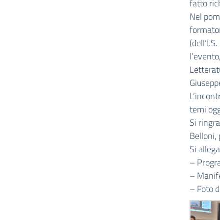
fatto ri
Nel pome
formator
(dell’I.
l’evento
Letterat
Giuseppe
L’incont
temi ogg
Si ringra
Belloni,
Si alleg
– Progr
– Manif
– Foto d