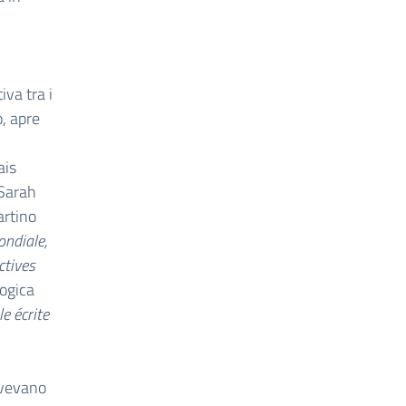
va tra i
o, apre
ais
 Sarah
artino
ndiale,
ctives
gogica
e écrite
avevano