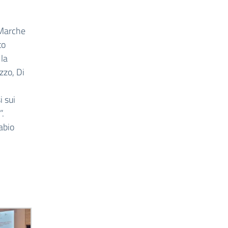
 Marche
to
 la
zzo, Di
i sui
”.
Fabio