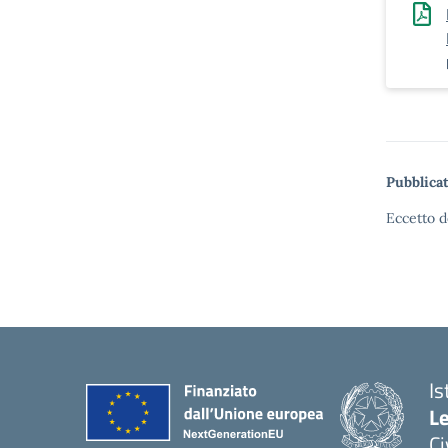
Pubblicat
Eccetto d
Is
L
C