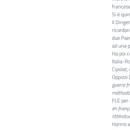
francese
Si è qui
Il Dirig
ricordan
due Paes
ad una p
Ha poi c
Italia-R
Cipolat, 
Oppizzi 
guerre f
méthodo
FLE per 
en frança
littératu
Hanno as