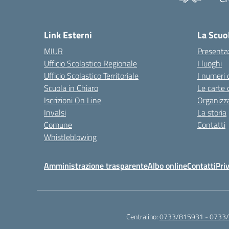
— 
Link Esterni
La Scuo
MIUR
Presenta
Ufficio Scolastico Regionale
I luoghi
Ufficio Scolastico Territoriale
I numeri 
Scuola in Chiaro
Le carte 
Iscrizioni On Line
Organizz
Invalsi
La storia
Comune
Contatti
Whistleblowing
Amministrazione trasparente
Albo online
Contatti
Pri
Centralino:
0733/815931 - 0733