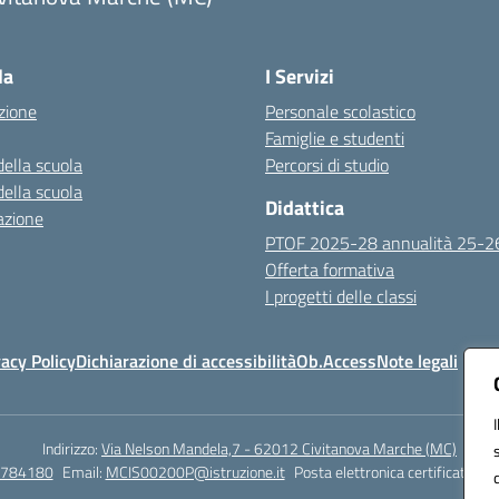
Visita la pagina iniziale della scuola
la
I Servizi
zione
Personale scolastico
Famiglie e studenti
della scuola
Percorsi di studio
della scuola
Didattica
azione
PTOF 2025-28 annualità 25-2
Offerta formativa
I progetti delle classi
vacy Policy
Dichiarazione di accessibilità
Ob.Access
Note legali
Indirizzo:
Via Nelson Mandela,7 - 62012 Civitanova Marche (MC)
/784180
Email:
MCIS00200P@istruzione.it
Posta elettronica certificata (P