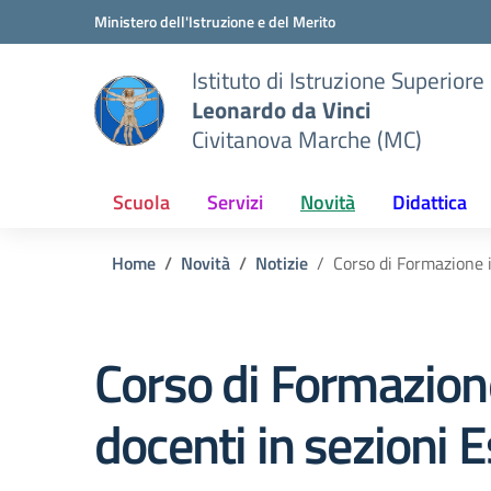
Vai ai contenuti
Vai al menu di navigazione
Vai al footer
Ministero dell'Istruzione e del Merito
Istituto di Istruzione Superiore
Leonardo da Vinci
Civitanova Marche (MC)
Scuola
Servizi
Novità
Didattica
Home
Novità
Notizie
Corso di Formazione 
Corso di Formazion
docenti in sezioni 