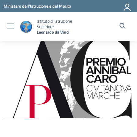
Vai ai contenuti
Vai al menu di navigazione
Vai al footer
Ministero dell'Istruzione e del Merito
Istituto di Istruzione
Superiore
Leonardo da Vinci