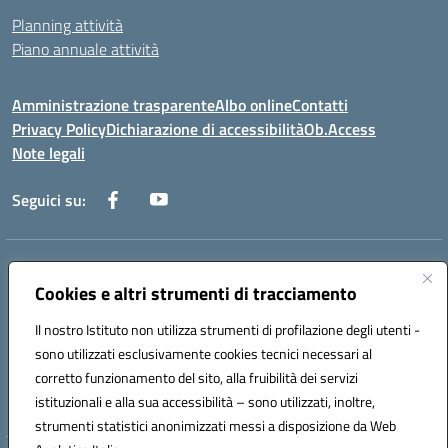
Planning attività
Piano annuale attività
Amministrazione trasparente
Albo online
Contatti
Privacy Policy
Dichiarazione di accessibilità
Ob.Access
Note legali
Seguici su:
Indirizzo:
Via Nelson Mandela,7 - 62012 Civitanova Marche (MC)
Centralino:
Cookies e altri strumenti di tracciamento
0733/815931 - 0733/784180
Email:
MCIS00200P@istruzione.it
Il nostro Istituto non utilizza strumenti di profilazione degli utenti -
Posta elettronica certificata (PEC):
MCIS00200P@pec.istruzione.it
sono utilizzati esclusivamente cookies tecnici necessari al
Codice fiscale: 80006860433
corretto funzionamento del sito, alla fruibilità dei servizi
Codice meccanografico:
MCIS00200P
istituzionali e alla sua accessibilità – sono utilizzati, inoltre,
strumenti statistici anonimizzati messi a disposizione da Web