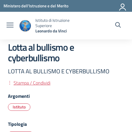
Vai ai contenuti
Vai al menu di navigazione
Vai al footer
Ministero dell'Istruzione e del Merito
Istituto di Istruzione
Superiore
Leonardo da Vinci
Lotta al bullismo e
cyberbullismo
LOTTA AL BULLISMO E CYBERBULLISMO
Stampa / Condividi
Argomenti
Istituto
Tipologia