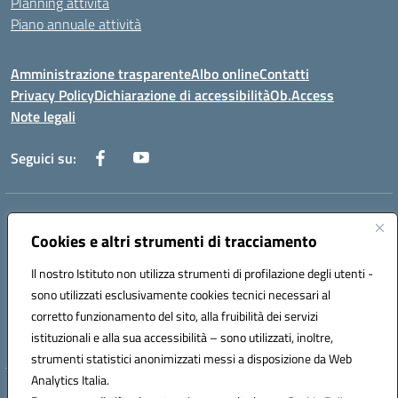
Planning attività
Piano annuale attività
Amministrazione trasparente
Albo online
Contatti
Privacy Policy
Dichiarazione di accessibilità
Ob.Access
Note legali
Seguici su:
Indirizzo:
Via Nelson Mandela,7 - 62012 Civitanova Marche (MC)
Centralino:
Cookies e altri strumenti di tracciamento
0733/815931 - 0733/784180
Email:
MCIS00200P@istruzione.it
Il nostro Istituto non utilizza strumenti di profilazione degli utenti -
Posta elettronica certificata (PEC):
MCIS00200P@pec.istruzione.it
sono utilizzati esclusivamente cookies tecnici necessari al
Codice fiscale: 80006860433
corretto funzionamento del sito, alla fruibilità dei servizi
Codice meccanografico:
MCIS00200P
istituzionali e alla sua accessibilità – sono utilizzati, inoltre,
strumenti statistici anonimizzati messi a disposizione da Web
Analytics Italia.
Hosting & Powered by 3D Solution S.r.l.