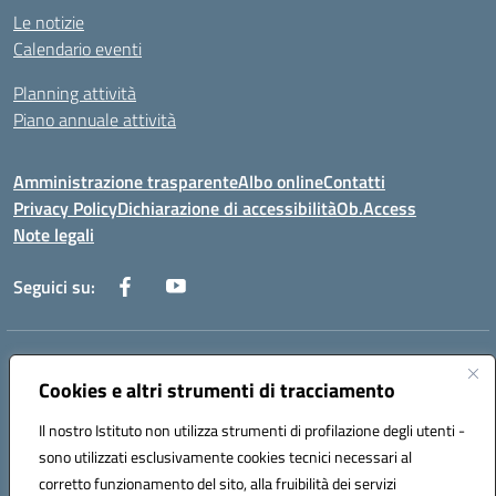
Le notizie
Calendario eventi
Planning attività
Piano annuale attività
Amministrazione trasparente
Albo online
Contatti
Privacy Policy
Dichiarazione di accessibilità
Ob.Access
Note legali
Seguici su:
Indirizzo:
Via Nelson Mandela,7 - 62012 Civitanova Marche (MC)
Centralino:
Cookies e altri strumenti di tracciamento
0733/815931 - 0733/784180
Email:
MCIS00200P@istruzione.it
Il nostro Istituto non utilizza strumenti di profilazione degli utenti -
Posta elettronica certificata (PEC):
MCIS00200P@pec.istruzione.it
sono utilizzati esclusivamente cookies tecnici necessari al
Codice fiscale: 80006860433
corretto funzionamento del sito, alla fruibilità dei servizi