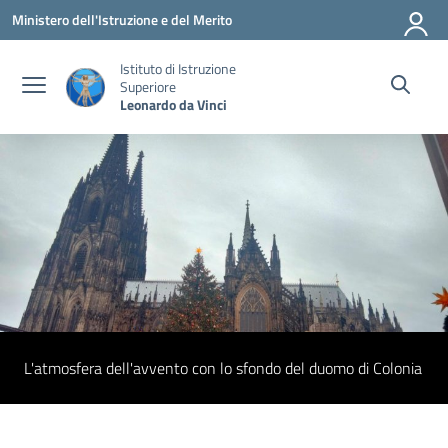
Vai ai contenuti
Vai al menu di navigazione
Vai al footer
Ministero dell'Istruzione e del Merito
Istituto di Istruzione
Superiore
Leonardo da Vinci
L'atmosfera dell'avvento con lo sfondo del duomo di Colonia