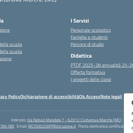
Visita la pagina iniziale della scuola
la
I Servizi
zione
Personale scolastico
Famiglie e studenti
della scuola
Percorsi di studio
della scuola
Didattica
azione
PTOF 2025-28 annualità 25-2
Offerta formativa
I progetti delle classi
vacy Policy
Dichiarazione di accessibilità
Ob.Access
Note legali
Indirizzo:
Via Nelson Mandela,7 - 62012 Civitanova Marche (MC)
/784180
Email:
MCIS00200P@istruzione.it
Posta elettronica certificata (P