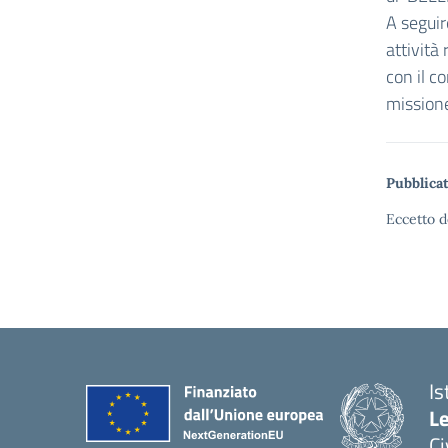
A seguir
attività
con il c
missione
Pubblicat
Eccetto d
Is
L
C