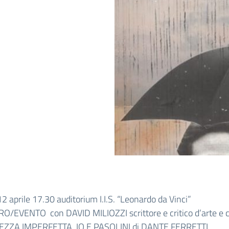
2 aprile 17.30 auditorium I.I.S. “Leonardo da Vinci”
O/EVENTO con DAVID MILIOZZI scrittore e critico d’arte e 
EZZA IMPERFETTA. IO E PASOLINI di DANTE FERRETTI.