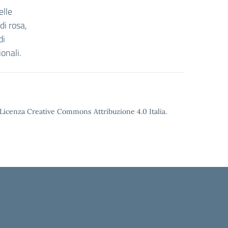
elle
di rosa,
di
onali.
o Licenza Creative Commons Attribuzione 4.0 Italia.