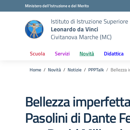
Vai ai contenuti
Vai al menu di navigazione
Vai al footer
Ministero dell'Istruzione e del Merito
Istituto di Istruzione Superiore
Leonardo da Vinci
Civitanova Marche (MC)
Scuola
Servizi
Novità
Didattica
Home
Novità
Notizie
PPPTalk
Bellezza i
Bellezza imperfetta.
Pasolini di Dante Fe