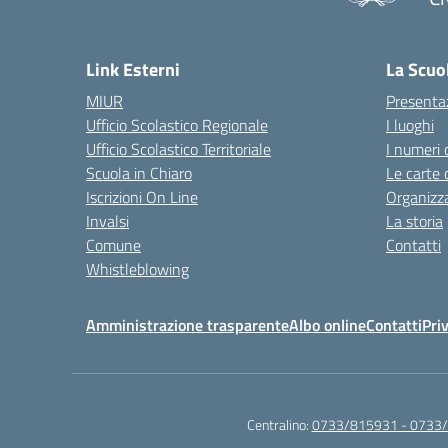
— 
Link Esterni
La Scuo
MIUR
Presenta
Ufficio Scolastico Regionale
I luoghi
Ufficio Scolastico Territoriale
I numeri 
Scuola in Chiaro
Le carte 
Iscrizioni On Line
Organizz
Invalsi
La storia
Comune
Contatti
Whistleblowing
Amministrazione trasparente
Albo online
Contatti
Pri
Centralino:
0733/815931 - 0733