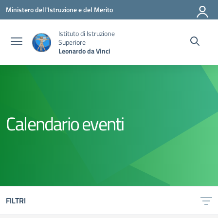
Vai ai contenuti
Vai al menu di navigazione
Vai al footer
Ministero dell'Istruzione e del Merito
Istituto di Istruzione
Superiore
Leonardo da Vinci
Calendario eventi
FILTRI