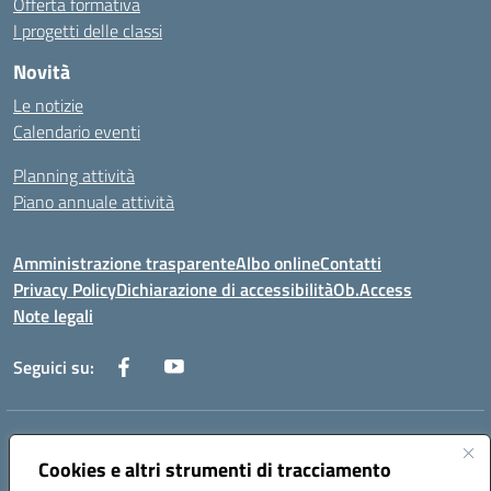
Offerta formativa
I progetti delle classi
Novità
Le notizie
Calendario eventi
Planning attività
Piano annuale attività
Amministrazione trasparente
Albo online
Contatti
Privacy Policy
Dichiarazione di accessibilità
Ob.Access
Note legali
Seguici su:
Indirizzo:
Via Nelson Mandela,7 - 62012 Civitanova Marche (MC)
Centralino:
Cookies e altri strumenti di tracciamento
0733/815931 - 0733/784180
Email:
MCIS00200P@istruzione.it