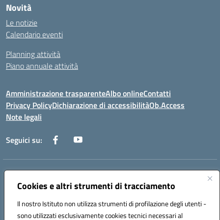
Novità
Le notizie
Calendario eventi
Planning attività
Piano annuale attività
Amministrazione trasparente
Albo online
Contatti
Privacy Policy
Dichiarazione di accessibilità
Ob.Access
Note legali
Seguici su:
Indirizzo:
Via Nelson Mandela,7 - 62012 Civitanova Marche (MC)
Centralino:
Cookies e altri strumenti di tracciamento
0733/815931 - 0733/784180
Email:
MCIS00200P@istruzione.it
Il nostro Istituto non utilizza strumenti di profilazione degli utenti -
Posta elettronica certificata (PEC):
MCIS00200P@pec.istruzione.it
sono utilizzati esclusivamente cookies tecnici necessari al