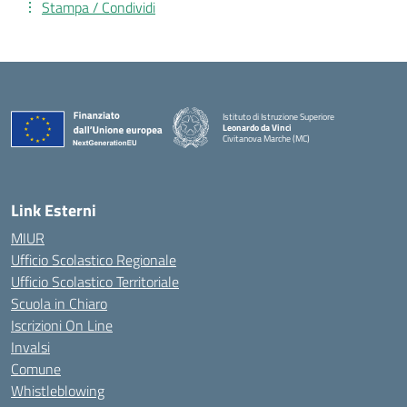
Stampa / Condividi
Istituto di Istruzione Superiore
Leonardo da Vinci
Civitanova Marche (MC)
— Visita la pagina iniziale della scuola
Link Esterni
MIUR
Ufficio Scolastico Regionale
Ufficio Scolastico Territoriale
Scuola in Chiaro
Iscrizioni On Line
Invalsi
Comune
Whistleblowing