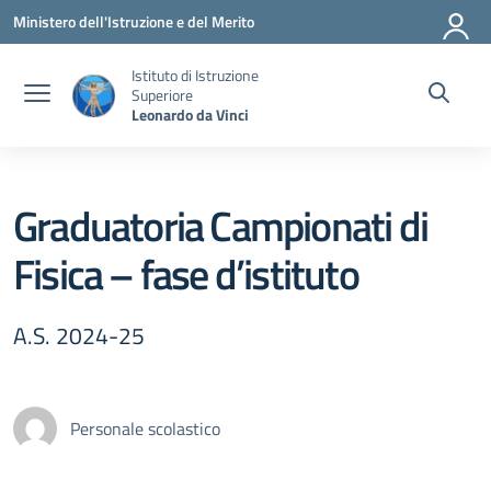
Vai ai contenuti
Vai al menu di navigazione
Vai al footer
Ministero dell'Istruzione e del Merito
Istituto di Istruzione
Superiore
Leonardo da Vinci
Graduatoria Campionati di
Fisica – fase d’istituto
A.S. 2024-25
Personale scolastico