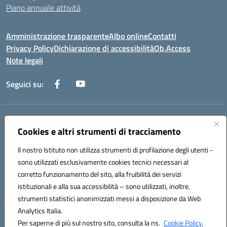
Piano annuale attività
Amministrazione trasparente
Albo online
Contatti
Privacy Policy
Dichiarazione di accessibilità
Ob.Access
Note legali
Seguici su:
Indirizzo:
Via Nelson Mandela,7 - 62012 Civitanova Marche (MC)
Centralino:
Cookies e altri strumenti di tracciamento
0733/815931 - 0733/784180
Email:
MCIS00200P@istruzione.it
Il nostro Istituto non utilizza strumenti di profilazione degli utenti -
Posta elettronica certificata (PEC):
MCIS00200P@pec.istruzione.it
sono utilizzati esclusivamente cookies tecnici necessari al
Codice fiscale: 80006860433
corretto funzionamento del sito, alla fruibilità dei servizi
Codice meccanografico:
MCIS00200P
istituzionali e alla sua accessibilità – sono utilizzati, inoltre,
strumenti statistici anonimizzati messi a disposizione da Web
Analytics Italia.
Hosting & Powered by 3D Solution S.r.l.
Per saperne di più sul nostro sito, consulta la ns.
Cookie Policy.