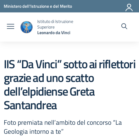
Vai ai contenuti
Vai al menu di navigazione
Vai al footer
Ministero dell'Istruzione e del Merito
Istituto di Istruzione
Superiore
Leonardo da Vinci
IIS “Da Vinci” sotto ai riflettori
grazie ad uno scatto
dell’elpidiense Greta
Santandrea
Foto premiata nell’ambito del concorso “La
Geologia intorno a te”