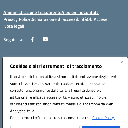
Amministrazione trasparente
Albo online
Contatti
Privacy Policy
Dichiarazione di accessibilità
Ob.Access
Note legali
Seguici su:
Indirizzo:
Via Nelson Mandela,7 - 62012 Civitanova Marche (MC)
Centralino:
0733/815931 - 0733/784180
Cookies e altri strumenti di tracciamento
Email:
MCIS00200P@istruzione.it
Il nostro Istituto non utilizza strumenti di profilazione degli utenti -
Posta elettronica certificata (PEC):
MCIS00200P@pec.istruzione.it
sono utilizzati esclusivamente cookies tecnici necessari al
Codice fiscale: 80006860433
corretto funzionamento del sito, alla fruibilità dei servizi
Codice meccanografico:
MCIS00200P
istituzionali e alla sua accessibilità – sono utilizzati, inoltre,
strumenti statistici anonimizzati messi a disposizione da Web
Analytics Italia.
Hosting & Powered by 3D Solution S.r.l.
Per saperne di più sul nostro sito, consulta la ns.
Cookie Policy.
Concept & Design by Designers Italia