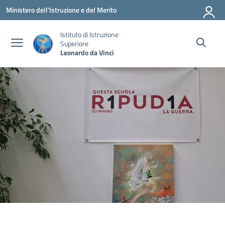
Vai ai contenuti
Vai al menu di navigazione
Vai al footer
Ministero dell'Istruzione e del Merito
Istituto di Istruzione
Superiore
Leonardo da Vinci