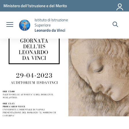
Vai ai contenuti
Vai al menu di navigazione
Vai al footer
Ministero dell'Istruzione e del Merito
Istituto di Istruzione
Superiore
Leonardo da Vinci