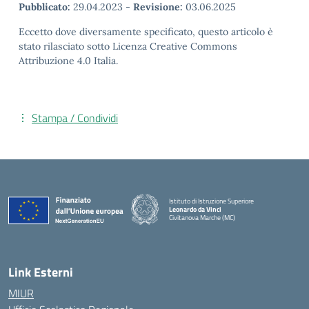
Pubblicato:
29.04.2023
-
Revisione:
03.06.2025
Eccetto dove diversamente specificato, questo articolo è
stato rilasciato sotto Licenza Creative Commons
Attribuzione 4.0 Italia.
Stampa / Condividi
Istituto di Istruzione Superiore
Leonardo da Vinci
Civitanova Marche (MC)
— Visita la pagina iniziale della scuola
Link Esterni
MIUR