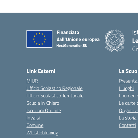
Is
L
C
— 
Link Esterni
La Scuo
MIUR
Presenta
Ufficio Scolastico Regionale
I luoghi
Ufficio Scolastico Territoriale
I numeri 
Scuola in Chiaro
Le carte 
Iscrizioni On Line
Organizz
Invalsi
La storia
Comune
Contatti
Whistleblowing