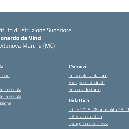
tituto di Istruzione Superiore
eonardo da Vinci
ivitanova Marche (MC)
Visita la pagina iniziale della scuola
la
I Servizi
zione
Personale scolastico
Famiglie e studenti
della scuola
Percorsi di studio
della scuola
Didattica
azione
PTOF 2025-28 annualità 25-2
Offerta formativa
I progetti delle classi