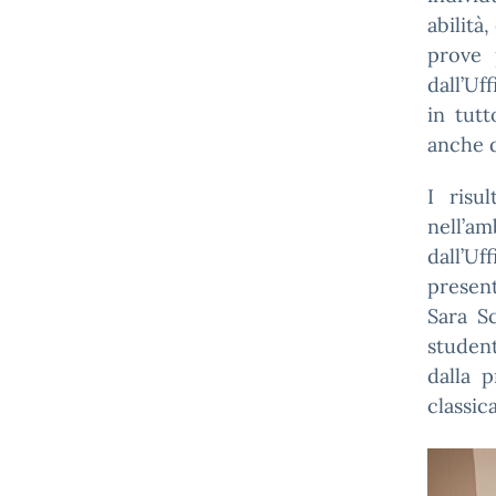
abilità
prove 
dall’Uf
in tutt
anche d
I risu
nell’am
dall’U
present
Sara S
student
dalla p
classica