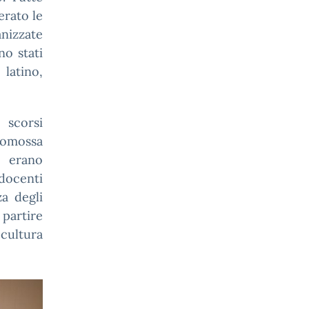
erato le
nizzate
no stati
 latino,
 scorsi
promossa
o erano
 docenti
a degli
 partire
 cultura