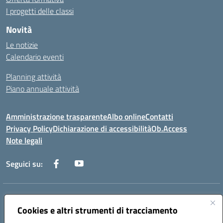
I progetti delle classi
Novità
Le notizie
Calendario eventi
Planning attività
Piano annuale attività
Amministrazione trasparente
Albo online
Contatti
Privacy Policy
Dichiarazione di accessibilità
Ob.Access
Note legali
Seguici su:
Indirizzo:
Via Nelson Mandela,7 - 62012 Civitanova Marche (MC)
Centralino:
Cookies e altri strumenti di tracciamento
0733/815931 - 0733/784180
Email:
MCIS00200P@istruzione.it