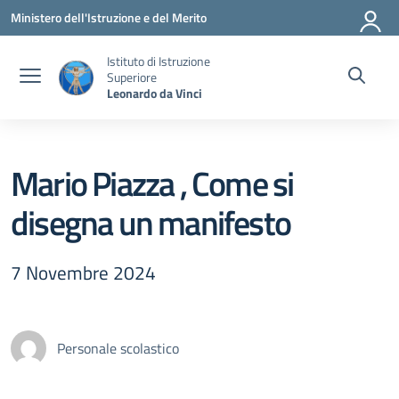
Vai ai contenuti
Vai al menu di navigazione
Vai al footer
Ministero dell'Istruzione e del Merito
Istituto di Istruzione
Superiore
Leonardo da Vinci
Mario Piazza , Come si
disegna un manifesto
7 Novembre 2024
Personale scolastico