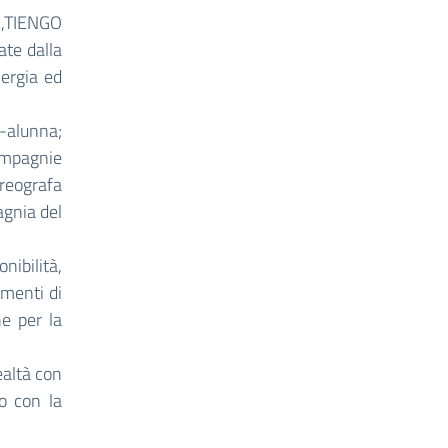
TIENGO
te dalla
nergia ed
-alunna;
compagnie
reografa
agnia del
ibilità,
omenti di
e per la
ealtà con
o con la