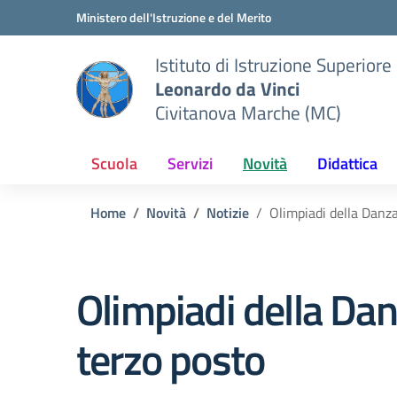
Vai ai contenuti
Vai al menu di navigazione
Vai al footer
Ministero dell'Istruzione e del Merito
Istituto di Istruzione Superiore
Leonardo da Vinci
Civitanova Marche (MC)
Scuola
Servizi
Novità
Didattica
Home
Novità
Notizie
Olimpiadi della Danza
Olimpiadi della Dan
terzo posto