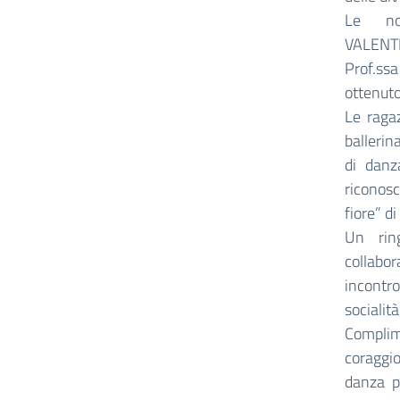
Le no
VALENTI
Prof.ssa
ottenuto
Le raga
ballerin
di danz
riconosc
fiore” di
Un ring
collabor
incontr
socialit
Complime
coraggi
danza pe