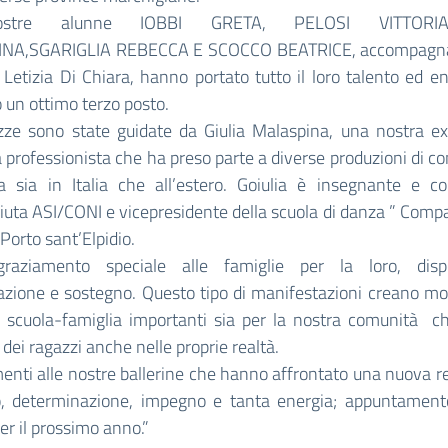
stre alunne IOBBI GRETA, PELOSI VITTORIA,
NA,SGARIGLIA REBECCA E SCOCCO BEATRICE, accompagna
 Letizia Di Chiara, hanno portato tutto il loro talento ed e
 un ottimo terzo posto.
zze sono state guidate da Giulia Malaspina, una nostra ex
a professionista che ha preso parte a diverse produzioni di 
a sia in Italia che all’estero. Goiulia è insegnante e co
iuta ASI/CONI e vicepresidente della scuola di danza ” Comp
 Porto sant’Elpidio.
raziamento speciale alle famiglie per la loro, dispon
azione e sostegno. Questo tipo di manifestazioni creano m
o scuola-famiglia importanti sia per la nostra comunità ch
à dei ragazzi anche nelle proprie realtà.
nti alle nostre ballerine che hanno affrontato una nuova r
o, determinazione, impegno e tanta energia; appuntament
r il prossimo anno.”