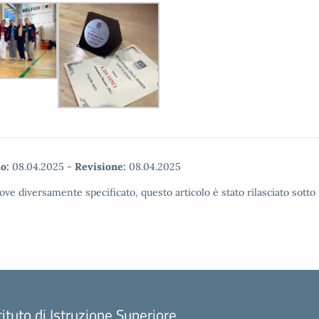
o:
08.04.2025
-
Revisione:
08.04.2025
ove diversamente specificato, questo articolo è stato rilasciato sott
tituto di Istruzione Superiore