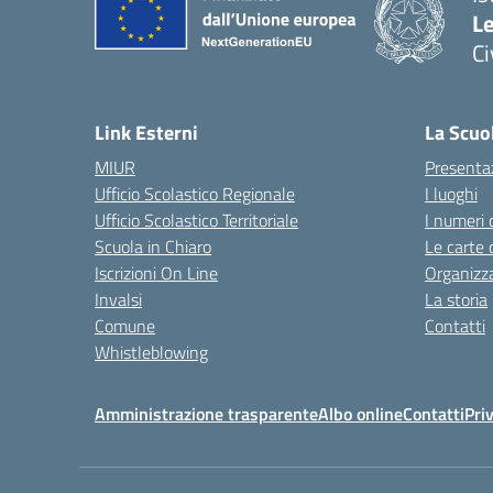
L
C
— 
Link Esterni
La Scuo
MIUR
Presenta
Ufficio Scolastico Regionale
I luoghi
Ufficio Scolastico Territoriale
I numeri 
Scuola in Chiaro
Le carte 
Iscrizioni On Line
Organizz
Invalsi
La storia
Comune
Contatti
Whistleblowing
Amministrazione trasparente
Albo online
Contatti
Pri