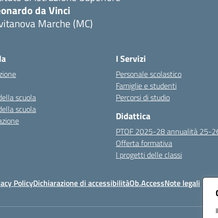
eonardo da Vinci
ivitanova Marche (MC)
Visita la pagina iniziale della scuola
la
I Servizi
zione
Personale scolastico
Famiglie e studenti
della scuola
Percorsi di studio
della scuola
Didattica
azione
PTOF 2025-28 annualità 25-2
Offerta formativa
I progetti delle classi
vacy Policy
Dichiarazione di accessibilità
Ob.Access
Note legali