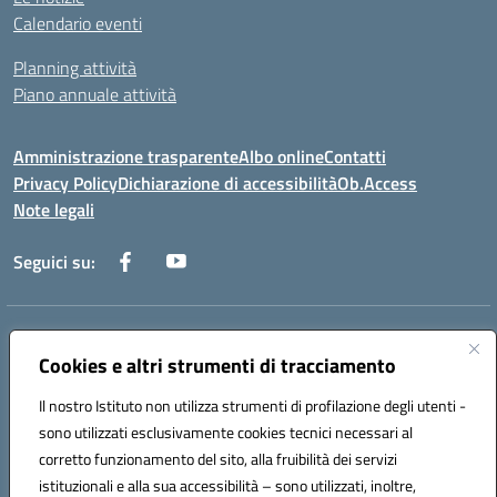
Calendario eventi
Planning attività
Piano annuale attività
Amministrazione trasparente
Albo online
Contatti
Privacy Policy
Dichiarazione di accessibilità
Ob.Access
Note legali
Seguici su:
Indirizzo:
Via Nelson Mandela,7 - 62012 Civitanova Marche (MC)
Centralino:
Cookies e altri strumenti di tracciamento
0733/815931 - 0733/784180
Email:
MCIS00200P@istruzione.it
Il nostro Istituto non utilizza strumenti di profilazione degli utenti -
Posta elettronica certificata (PEC):
MCIS00200P@pec.istruzione.it
sono utilizzati esclusivamente cookies tecnici necessari al
Codice fiscale: 80006860433
corretto funzionamento del sito, alla fruibilità dei servizi
Codice meccanografico:
MCIS00200P
istituzionali e alla sua accessibilità – sono utilizzati, inoltre,