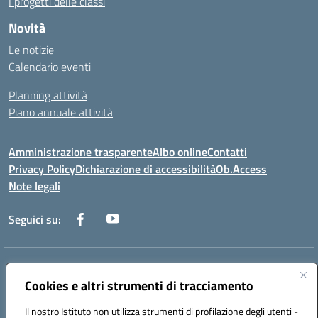
I progetti delle classi
Novità
Le notizie
Calendario eventi
Planning attività
Piano annuale attività
Amministrazione trasparente
Albo online
Contatti
Privacy Policy
Dichiarazione di accessibilità
Ob.Access
Note legali
Seguici su:
Indirizzo:
Via Nelson Mandela,7 - 62012 Civitanova Marche (MC)
Centralino:
Cookies e altri strumenti di tracciamento
0733/815931 - 0733/784180
Email:
MCIS00200P@istruzione.it
Il nostro Istituto non utilizza strumenti di profilazione degli utenti -
Posta elettronica certificata (PEC):
MCIS00200P@pec.istruzione.it