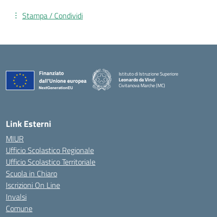
Stampa / Condividi
Istituto di Istruzione Superiore
Leonardo da Vinci
Civitanova Marche (MC)
— Visita la pagina iniziale della scuola
Link Esterni
MIUR
Ufficio Scolastico Regionale
Ufficio Scolastico Territoriale
Scuola in Chiaro
Iscrizioni On Line
Invalsi
Comune