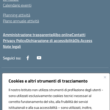
Calendario eventi
Planning attività
Piano annuale attività
Amministrazione trasparente
Albo online
Contatti
Privacy Policy
Dichiarazione di accessibilità
Ob.Access
Note legali
Seguici su:
Indirizzo:
Via Nelson Mandela,7 - 62012 Civitanova Marche (MC)
Centralino:
Cookies e altri strumenti di tracciamento
0733/815931 - 0733/784180
Email:
MCIS00200P@istruzione.it
Il nostro Istituto non utilizza strumenti di profilazione degli utenti -
Posta elettronica certificata (PEC):
MCIS00200P@pec.istruzione.it
sono utilizzati esclusivamente cookies tecnici necessari al
Codice fiscale: 80006860433
corretto funzionamento del sito, alla fruibilità dei servizi
Codice meccanografico:
MCIS00200P
istituzionali e alla sua accessibilità – sono utilizzati, inoltre,