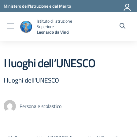
Vai ai contenuti
Vai al menu di navigazione
Vai al footer
Ministero dell'Istruzione e del Merito
Istituto di Istruzione
Superiore
Leonardo da Vinci
I luoghi dell’UNESCO
I luoghi dell'UNESCO
Personale scolastico