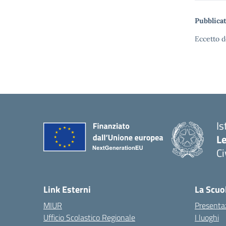
Pubblicat
Eccetto d
Is
L
C
— 
Link Esterni
La Scuo
MIUR
Presenta
Ufficio Scolastico Regionale
I luoghi