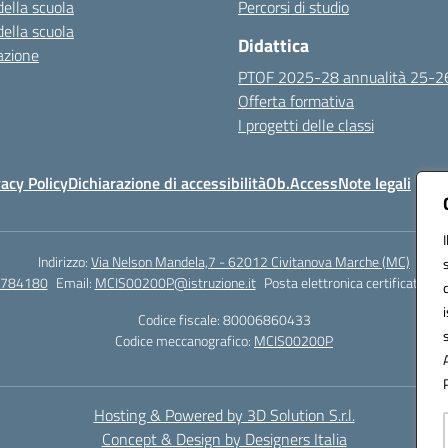
della scuola
Percorsi di studio
della scuola
Didattica
azione
PTOF 2025-28 annualità 25-2
Offerta formativa
I progetti delle classi
vacy Policy
Dichiarazione di accessibilità
Ob.Access
Note legali
Indirizzo:
Via Nelson Mandela,7 - 62012 Civitanova Marche (MC)
/784180
Email:
MCIS00200P@istruzione.it
Posta elettronica certificata (P
Codice fiscale: 80006860433
Codice meccanografico:
MCIS00200P
Hosting & Powered by 3D Solution S.r.l.
Concept & Design by Designers Italia