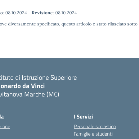
o:
08.10.2024
-
Revisione:
08.10.2024
ove diversamente specificato, questo articolo è stato rilasciato sott
tituto di Istruzione Superiore
eonardo da Vinci
ivitanova Marche (MC)
Visita la pagina iniziale della scuola
la
I Servizi
zione
Personale scolastico
Famiglie e studenti