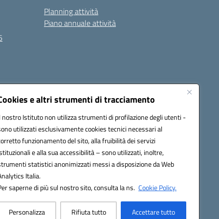
Planning attività
Piano annuale attività
6
Seguici su:
Cookies e altri strumenti di tracciamento
Il nostro Istituto non utilizza strumenti di profilazione degli utenti -
sono utilizzati esclusivamente cookies tecnici necessari al
EC):
MCIS00200P@pec.istruzione.it
corretto funzionamento del sito, alla fruibilità dei servizi
istituzionali e alla sua accessibilità – sono utilizzati, inoltre,
strumenti statistici anonimizzati messi a disposizione da Web
Analytics Italia.
Per saperne di più sul nostro sito, consulta la ns.
Cookie Policy.
Personalizza
Rifiuta tutto
Accettare tutto