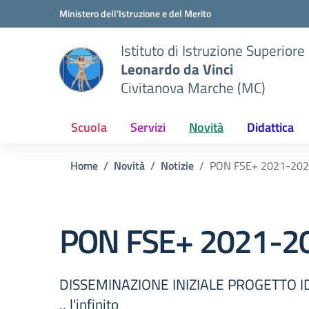
Vai ai contenuti
Vai al menu di navigazione
Vai al footer
Ministero dell'Istruzione e del Merito
Istituto di Istruzione Superiore
Leonardo da Vinci
Civitanova Marche (MC)
Scuola
Servizi
Novità
Didattica
Home
Novità
Notizie
PON FSE+ 2021-20
PON FSE+ 2021-2
DISSEMINAZIONE INIZIALE PROGETTO ID
.. l'infinito