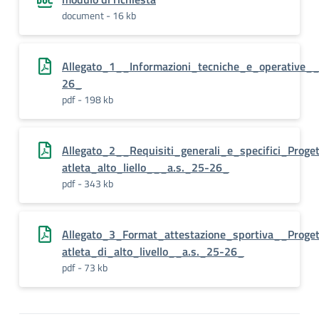
document - 16 kb
Allegato_1__Informazioni_tecniche_e_operative__
26_
pdf - 198 kb
Allegato_2__Requisiti_generali_e_specifici_Proge
atleta_alto_liello___a.s._25-26_
pdf - 343 kb
Allegato_3_Format_attestazione_sportiva__Proge
atleta_di_alto_livello__a.s._25-26_
pdf - 73 kb