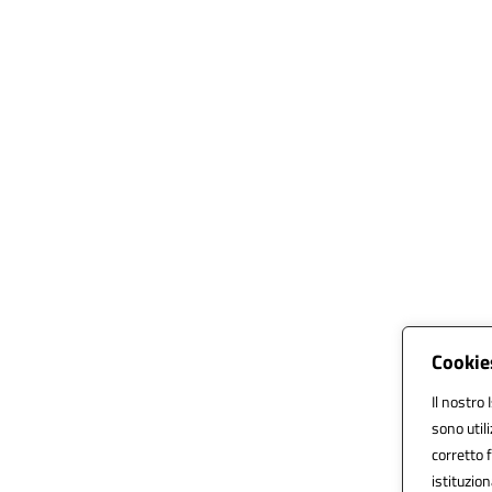
Cookies
Il nostro 
sono util
corretto f
istituzion