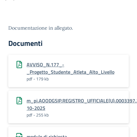
Documentazione in allegato.
Documenti
AVVISO_N.177_-
_Progetto_Studente_Atleta_Alto_Livello
pdf - 179 kb
m_pi.AOODGSIP.REGISTRO_UFFICIALE(U).0003397.
10-2025
pdf - 255 kb
modulo di richiesta