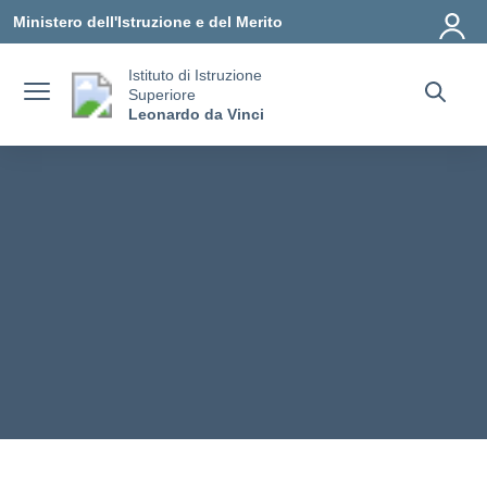
Vai ai contenuti
Vai al menu di navigazione
Vai al footer
Ministero dell'Istruzione e del Merito
Istituto di Istruzione
Superiore
Leonardo da Vinci