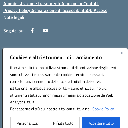
Amministrazione trasparente
Albo online
Contatti
Privacy Policy
Dichiarazione di accessibilità
Ob.Access
Note legali
Seguici su:
Indirizzo:
Via Nelson Mandela,7 - 62012 Civitanova Marche (MC)
Centralino:
Cookies e altri strumenti di tracciamento
0733/815931 - 0733/784180
Email:
MCIS00200P@istruzione.it
Il nostro Istituto non utilizza strumenti di profilazione degli utenti -
Posta elettronica certificata (PEC):
MCIS00200P@pec.istruzione.it
sono utilizzati esclusivamente cookies tecnici necessari al
Codice fiscale: 80006860433
corretto funzionamento del sito, alla fruibilità dei servizi
Codice meccanografico:
MCIS00200P
istituzionali e alla sua accessibilità – sono utilizzati, inoltre,
strumenti statistici anonimizzati messi a disposizione da Web
Analytics Italia.
Hosting & Powered by 3D Solution S.r.l.
Per saperne di più sul nostro sito, consulta la ns.
Cookie Policy.
Concept & Design by Designers Italia
Personalizza
Rifiuta tutto
Accettare tutto