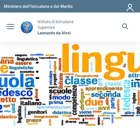
Vai ai contenuti
Vai al menu di navigazione
Vai al footer
Ministero dell'Istruzione e del Merito
Istituto di Istruzione
Superiore
Leonardo da Vinci