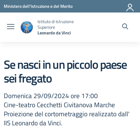
Vai ai contenuti
Vai al menu di navigazione
Vai al footer
Ministero dell'Istruzione e del Merito
Istituto di Istruzione
Superiore
Leonardo da Vinci
Se nasci in un piccolo paese
sei fregato
Domenica 29/09/2024 ore 17:00
Cine-teatro Cecchetti Civitanova Marche
Proiezione del cortometraggio realizzato dall'
IIS Leonardo da Vinci.