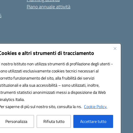
Piano annuale attività
6
Seguici su:
Cookies e altri strumenti di tracciamento
Il nostro Istituto non utilizza strumenti di profilazione degli utenti -
sono utilizzati esclusivamente cookies tecnici necessari al
EC):
MCIS00200P@pec.istruzione.it
corretto funzionamento del sito, alla fruibilità dei servizi
istituzionali e alla sua accessibilità – sono utilizzati, inoltre,
strumenti statistici anonimizzati messi a disposizione da Web
Analytics Italia.
Per saperne di più sul nostro sito, consulta la ns.
Cookie Policy.
Personalizza
Rifiuta tutto
Accettare tutto