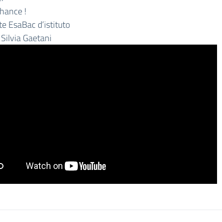
hance !
e EsaBac d’istituto
 Silvia Gaetani