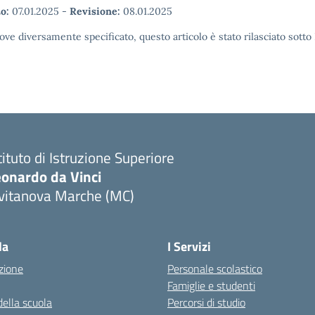
o:
07.01.2025
-
Revisione:
08.01.2025
ove diversamente specificato, questo articolo è stato rilasciato sott
tituto di Istruzione Superiore
eonardo da Vinci
ivitanova Marche (MC)
Visita la pagina iniziale della scuola
la
I Servizi
zione
Personale scolastico
Famiglie e studenti
della scuola
Percorsi di studio