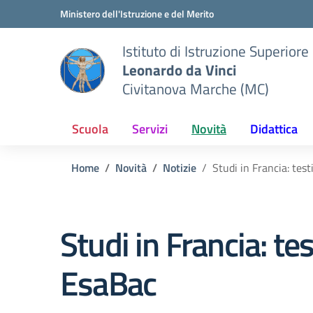
Vai ai contenuti
Vai al menu di navigazione
Vai al footer
Ministero dell'Istruzione e del Merito
Istituto di Istruzione Superiore
Leonardo da Vinci
Civitanova Marche (MC)
Scuola
Servizi
Novità
Didattica
Home
Novità
Notizie
Studi in Francia: te
Studi in Francia: t
EsaBac