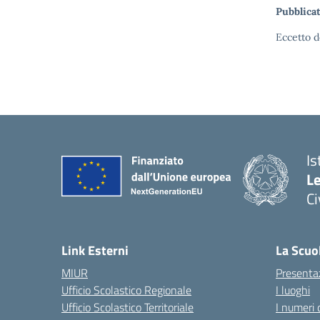
Pubblicat
Eccetto d
Is
L
C
— 
Link Esterni
La Scuo
MIUR
Presenta
Ufficio Scolastico Regionale
I luoghi
Ufficio Scolastico Territoriale
I numeri 