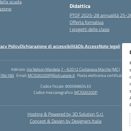
della scuola
Didattica
azione
PTOF 2025-28 annualità 25-2
Offerta formativa
I progetti delle classi
vacy Policy
Dichiarazione di accessibilità
Ob.Access
Note legali
Indirizzo:
Via Nelson Mandela,7 - 62012 Civitanova Marche (MC)
/784180
Email:
MCIS00200P@istruzione.it
Posta elettronica certificata (P
Codice fiscale: 80006860433
Codice meccanografico:
MCIS00200P
Hosting & Powered by 3D Solution S.r.l.
Concept & Design by Designers Italia