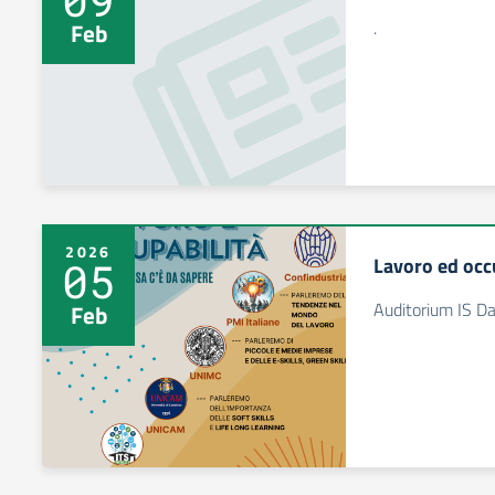
.
Feb
2026
Lavoro ed occ
05
Auditorium IS Da
Feb