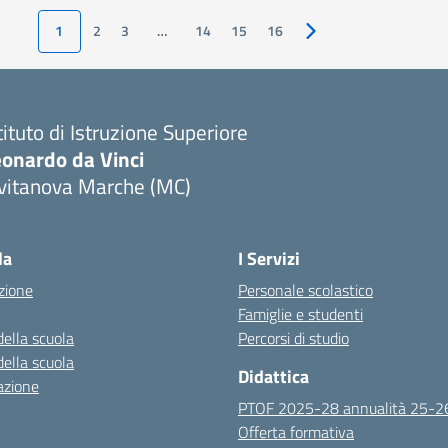
1
2
3
…
14
15
16
Pagina successiva
tituto di Istruzione Superiore
eonardo da Vinci
ivitanova Marche (MC)
Visita la pagina iniziale della scuola
la
I Servizi
zione
Personale scolastico
Famiglie e studenti
della scuola
Percorsi di studio
della scuola
Didattica
azione
PTOF 2025-28 annualità 25-2
Offerta formativa