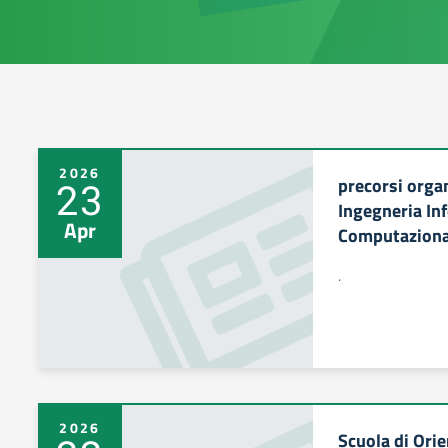
2026
precorsi organ
23
Ingegneria In
Apr
Computaziona
.
2026
Scuola di Ori