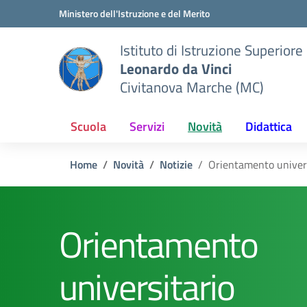
Vai ai contenuti
Vai al menu di navigazione
Vai al footer
Ministero dell'Istruzione e del Merito
Istituto di Istruzione Superiore
Leonardo da Vinci
Civitanova Marche (MC)
Scuola
Servizi
Novità
Didattica
Home
Novità
Notizie
Orientamento univers
Orientamento
universitario