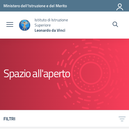
Vai ai contenuti
Vai al menu di navigazione
Vai al footer
Ministero dell'Istruzione e del Merito
Istituto di Istruzione
Superiore
Leonardo da Vinci
Spazio all'aperto
FILTRI