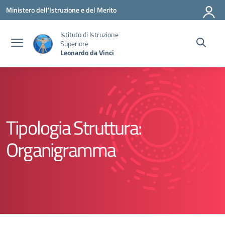
Vai ai contenuti
Vai al menu di navigazione
Vai al footer
Ministero dell'Istruzione e del Merito
Istituto di Istruzione
Superiore
Leonardo da Vinci
Tipologia Struttura:
Organigramma