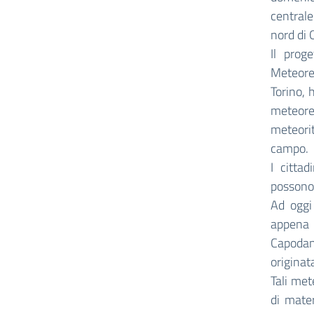
centrale
nord di 
Il prog
Meteore
Torino, 
meteore 
meteorit
campo.
I citta
possono 
Ad oggi
appena 
Capodann
originat
Tali met
di mate