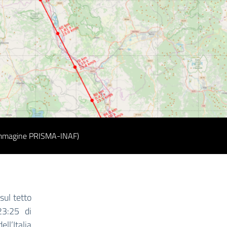
 (Immagine PRISMA-INAF)
sul tetto
23:25 di
l’Italia