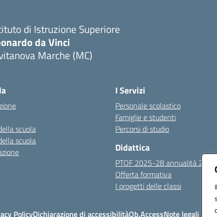
tituto di Istruzione Superiore
eonardo da Vinci
ivitanova Marche (MC)
Visita la pagina iniziale della scuola
la
I Servizi
zione
Personale scolastico
Famiglie e studenti
della scuola
Percorsi di studio
della scuola
Didattica
azione
PTOF 2025-28 annualità 25-2
Offerta formativa
I progetti delle classi
vacy Policy
Dichiarazione di accessibilità
Ob.Access
Note legali