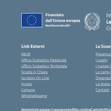
Is
L
C
— 
Link Esterni
La Scuo
MIUR
Presenta
Ufficio Scolastico Regionale
I luoghi
Ufficio Scolastico Territoriale
I numeri 
Scuola in Chiaro
Le carte 
Iscrizioni On Line
Organizz
Invalsi
La storia
Comune
Contatti
Whistleblowing
Amministrazione trasparente
Albo online
Contatti
Pri