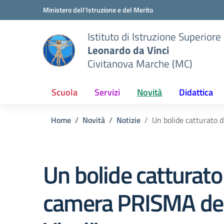
Vai ai contenuti
Vai al menu di navigazione
Vai al footer
Ministero dell'Istruzione e del Merito
Istituto di Istruzione Superiore
Leonardo da Vinci
Civitanova Marche (MC)
Scuola
Servizi
Novità
Didattica
Home
Novità
Notizie
Un bolide catturato 
Un bolide catturato
camera PRISMA del