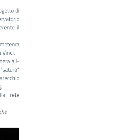
ogetto di
rvatorio
erente il
a meteora
 Vinci.
mera all-
 “satura”
parecchio
g
la rete
rche