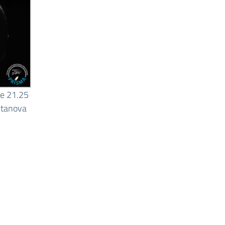
re 21.25
itanova