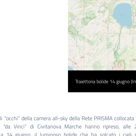
Traiettoria bolide 14 giugno
i “occhi” della camera all-sky della Rete PRISMA collocata 
ei “da Vinci” di Civitanova Marche hanno ripreso, alle 
a 14 giugno, il luminoso bolide che ha solcato i cieli del