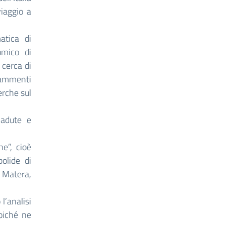
viaggio a
atica di
omico di
 cerca di
frammenti
erche sul
cadute e
e”, cioè
olide di
e Matera,
l’analisi
oiché ne