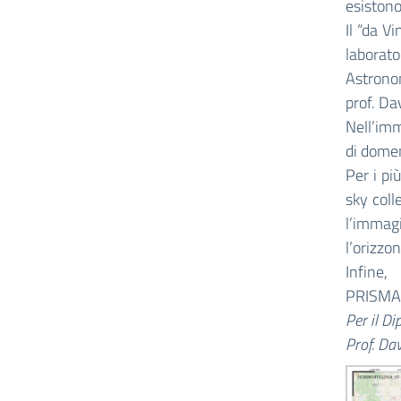
esistono
Il “da V
laborat
Astronom
prof. Da
Nell’imm
di domen
Per i pi
sky coll
l’immagi
l’orizzo
Infine
PRISMA
Per il Di
Prof. Dav