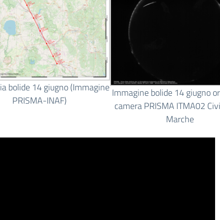
ria bolide 14 giugno (Immagine
Immagine bolide 14 giugno o
PRISMA-INAF)
camera PRISMA ITMA02 Civ
Marche