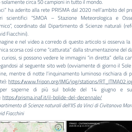
 solamente circa 50 campioni in tutto il mondo.
inci” ha aderito alla rete PRISMA dal 2020 nell’ambito del pr
ori scientifici “SMOA – Stazione Meteorologica e Osse
ico”, coordinato dal Dipartimento di Scienze naturali (ref
vid Fiacchini).
agine e nel video a corredo di questo articolo si osserva l
ica scorsa così come “catturata” dalla strumentazione del da
ù curiosi, si possono vedere le immagini “in diretta” della ca
egandosi al seguente sito web (ovviamente di giorno il Sole
ne, mentre di notte l’inquinamento luminoso rischiara di 
nte):
https://www.
fripon.org/IMG/jpg/stations/
RT_ITMA02.jp
, per saperne di più sul bolide del 14 giugno e sul
:
https://prisma.inaf.
it/il-bolide-del-decennale/
partimento di Scienze naturali dell’IIS da Vinci di Civitanova Ma
id Fiacchini