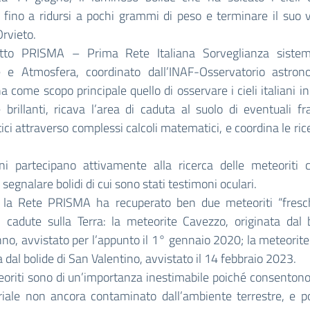
 fino a ridursi a pochi grammi di peso e terminare il suo 
Orvieto.
etto PRISMA – Prima Rete Italiana Sorveglianza sistem
 e Atmosfera, coordinato dall’INAF-Osservatorio astron
ha come scopo principale quello di osservare i cieli italiani in
brillanti, ricava l’area di caduta al suolo di eventuali 
ici attraverso complessi calcoli matematici, e coordina le ric
dini partecipano attivamente alla ricerca delle meteoriti 
segnalare bolidi di cui sono stati testimoni oculari.
 la Rete PRISMA ha recuperato ben due meteoriti “fresch
cadute sulla Terra: la meteorite Cavezzo, originata dal b
o, avvistato per l’appunto il 1° gennaio 2020; la meteorit
a dal bolide di San Valentino, avvistato il 14 febbraio 2023.
eoriti sono di un’importanza inestimabile poiché consentono 
riale non ancora contaminato dall’ambiente terrestre, e p