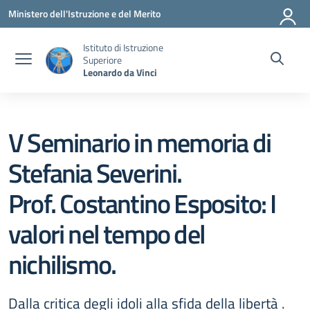
Vai ai contenuti
Vai al menu di navigazione
Vai al footer
Ministero dell'Istruzione e del Merito
Istituto di Istruzione
Superiore
Leonardo da Vinci
V Seminario in memoria di
Stefania Severini.
Prof. Costantino Esposito: I
valori nel tempo del
nichilismo.
Dalla critica degli idoli alla sfida della libertà .