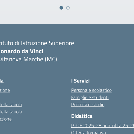
tituto di Istruzione Superiore
eonardo da Vinci
ivitanova Marche (MC)
Visita la pagina iniziale della scuola
la
I Servizi
zione
Personale scolastico
Famiglie e studenti
della scuola
Percorsi di studio
della scuola
Didattica
azione
PTOF 2025-28 annualità 25-2
Offerta formativa