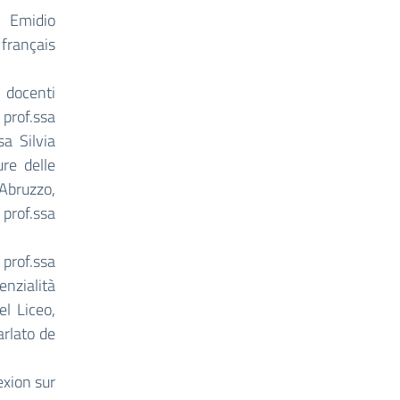
i Emidio
rançais
 docenti
 prof.ssa
sa Silvia
ure delle
’Abruzzo,
 prof.ssa
 prof.ssa
enzialità
el Liceo,
arlato de
exion sur