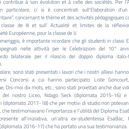
contribue à son évolution et à celle des sociétés. Per l’A
 in particolare, ci si è concentrati sull’Elaboration d’un
aire”, concernant le thème et des activités pédagogiques 
classe de III et sull’ Actualité et limites de la réflexi
eté Européenne, pour la classe de V.
riggio, è importante ricordare che gli studenti in classi 
pegnati nelle attività per le Celebrazioni del 10° anni
cordo bilaterale per il rilascio del doppio diploma italo-
.
colare, sono stati presentati i lavori che i nostri allievi hanno
ersi Concorsi a cui hanno partecipato: Liste Goncourt,
ue, Dis-moi dix mots, etc.; sono stati proiettati anche due vid
i del nostro Liceo, Ndago Seck (diplomata 2015-16) e
i (diplomato 2017-18) che per motivi di studio non poteva
, che testimoniavano l’importanza e l’utilità del Diploma Esa
presente all’iniziativa, un’altra ex-studentessa EsaBac, 
 (diplomata 2016-17) che ha portato una sua testimonianza.