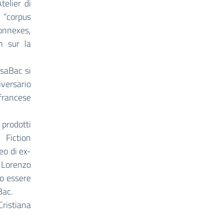
telier di
 “corpus
connexes,
on sur la
EsaBac si
versario
francese
 prodotti
 Fiction
eo di ex-
 Lorenzo
no essere
Bac.
Cristiana