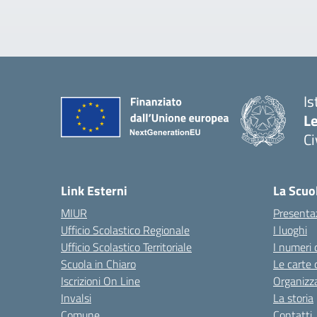
Is
L
C
— 
Link Esterni
La Scuo
MIUR
Presenta
Ufficio Scolastico Regionale
I luoghi
Ufficio Scolastico Territoriale
I numeri 
Scuola in Chiaro
Le carte 
Iscrizioni On Line
Organizz
Invalsi
La storia
Comune
Contatti