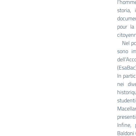
l’homme 
storia,
document
pour la 
citoyenn
Nel pome
sono im
dell’Ac
(EsaBac)
In parti
nei div
historiq
student
Macellar
presenti
Infine, 
Baldoni