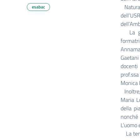
Natural
esabac
dell’U
dell’Amb
La gior
formatri
Annamari
Gaetani 
docenti 
prof.ssa
Monica M
Inoltre,
Maria Lu
della pi
nonché D
L’uomo e
La temat