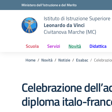
Vai ai contenuti
Vai al menu di navigazione
Vai al footer
Ministero dell'Istruzione e del Merito
Istituto di Istruzione Superiore
Leonardo da Vinci
Civitanova Marche (MC)
Scuola
Servizi
Novità
Didattica
Home
Novità
Notizie
Esabac
Celebrazio
Celebrazione dell’ac
diploma italo-fran