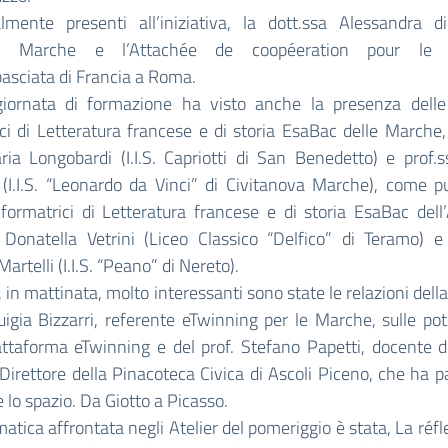
mente presenti all’iniziativa, la dott.ssa Alessandra d
SR Marche e l’Attachée de coopéeration pour le f
asciata di Francia a Roma.
nata di formazione ha visto anche la presenza delle
ci di Letteratura francese e di storia EsaBac delle Marche,
a Longobardi (I.I.S. Capriotti di San Benedetto) e prof.s
(I.I.S. “Leonardo da Vinci” di Civitanova Marche), come p
formatrici di Letteratura francese e di storia EsaBac dell
 Donatella Vetrini (Liceo Classico “Delfico” di Teramo) e
artelli (I.I.S. “Peano” di Nereto).
 in mattinata, molto interessanti sono state le relazioni della
igia Bizzarri, referente eTwinning per le Marche, sulle pot
attaforma eTwinning e del prof. Stefano Papetti, docente d
irettore della Pinacoteca Civica di Ascoli Piceno, che ha p
 lo spazio. Da Giotto a Picasso.
ica affrontata negli Atelier del pomeriggio è stata, La réfl