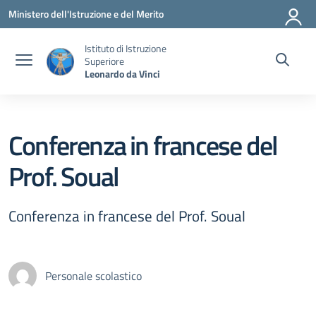
Vai ai contenuti
Vai al menu di navigazione
Vai al footer
Ministero dell'Istruzione e del Merito
Istituto di Istruzione
Superiore
Leonardo da Vinci
Conferenza in francese del
Prof. Soual
Conferenza in francese del Prof. Soual
Personale scolastico