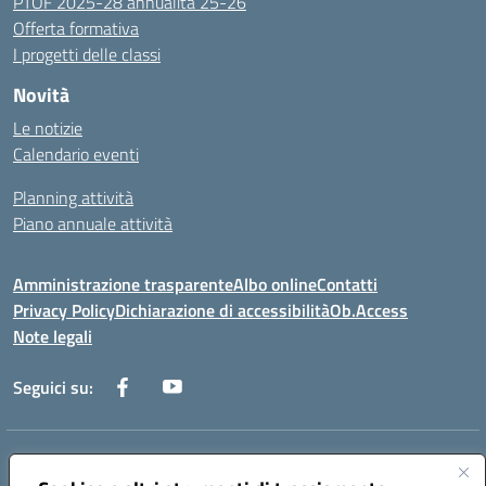
PTOF 2025-28 annualità 25-26
Offerta formativa
I progetti delle classi
Novità
Le notizie
Calendario eventi
Planning attività
Piano annuale attività
Amministrazione trasparente
Albo online
Contatti
Privacy Policy
Dichiarazione di accessibilità
Ob.Access
Note legali
Seguici su:
Indirizzo:
Via Nelson Mandela,7 - 62012 Civitanova Marche (MC)
Centralino:
0733/815931 - 0733/784180