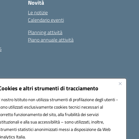
Novità
Le notizie
Calendario eventi
Planning attività
Piano annuale attività
6
Seguici su:
Cookies e altri strumenti di tracciamento
Il nostro Istituto non utilizza strumenti di profilazione degli utenti -
sono utilizzati esclusivamente cookies tecnici necessari al
EC):
MCIS00200P@pec.istruzione.it
corretto funzionamento del sito, alla fruibilità dei servizi
istituzionali e alla sua accessibilità – sono utilizzati, inoltre,
strumenti statistici anonimizzati messi a disposizione da Web
Analytics Italia.