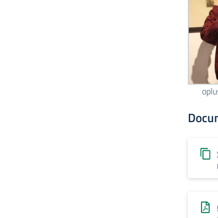
opl
Docu