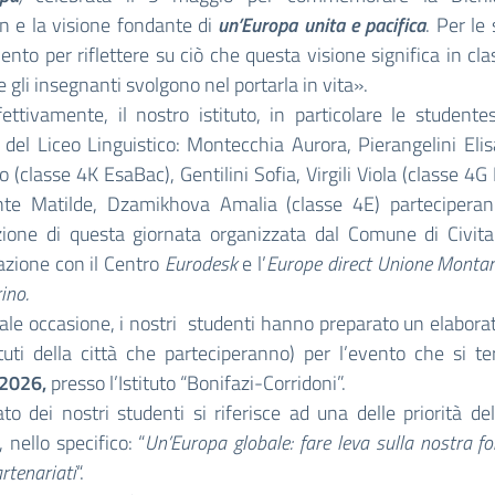
 e la visione fondante di
un’Europa unita e pacifica
. Per le 
to per riflettere su ciò che questa visione significa in cla
e gli insegnanti svolgono nel portarla in vita».
vamente, il nostro istituto, in particolare le studentes
 del Liceo Linguistico: Montecchia Aurora, Pierangelini Elis
 (classe 4K EsaBac), Gentilini Sofia, Virgili Viola (classe 4G
nte Matilde, Dzamikhova Amalia (classe 4E) partecipera
zione di questa giornata organizzata dal Comune di Civita
azione con il Centro
Eurodesk
e l’
Europe direct Unione Monta
ino.
e occasione, i nostri studenti hanno preparato un elabora
tituti della città che parteciperanno) per l’evento che si te
2026,
presso l’Istituto “Bonifazi-Corridoni”.
ato dei nostri studenti si riferisce ad una delle priorità de
 nello specifico: “
Un’Europa globale: fare leva sulla nostra fo
artenariati
“.