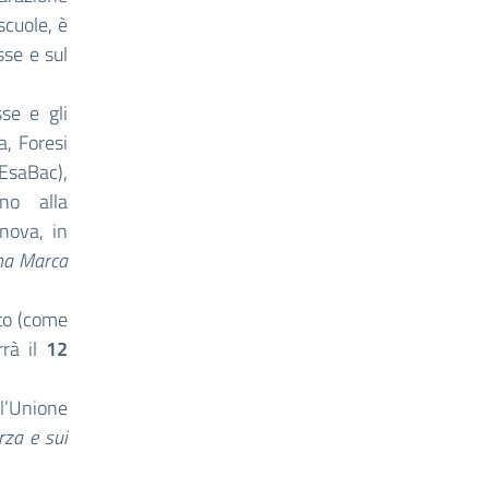
scuole, è
sse e sul
se e gli
a, Foresi
 EsaBac),
nno alla
nova, in
na Marca
to (come
rrà il
12
ll’Unione
rza e sui