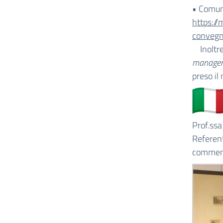
• Comun
https:/
conveg
Inoltre,
manager
preso il
Prof.ssa
Referent
commem