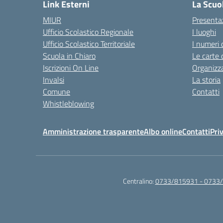
Link Esterni
La Scuo
MIUR
Presenta
Ufficio Scolastico Regionale
I luoghi
Ufficio Scolastico Territoriale
I numeri 
Scuola in Chiaro
Le carte 
Iscrizioni On Line
Organizz
Invalsi
La storia
Comune
Contatti
Whistleblowing
Amministrazione trasparente
Albo online
Contatti
Pri
Centralino:
0733/815931 - 0733