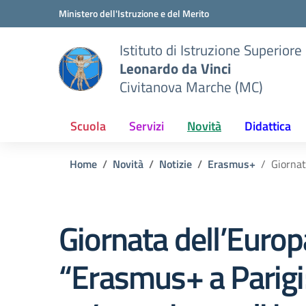
Vai ai contenuti
Vai al menu di navigazione
Vai al footer
Ministero dell'Istruzione e del Merito
Istituto di Istruzione Superiore
Leonardo da Vinci
Civitanova Marche (MC)
Scuola
Servizi
Novità
Didattica
Home
Novità
Notizie
Erasmus+
Giornat
Giornata dell’Euro
“Erasmus+ a Parigi