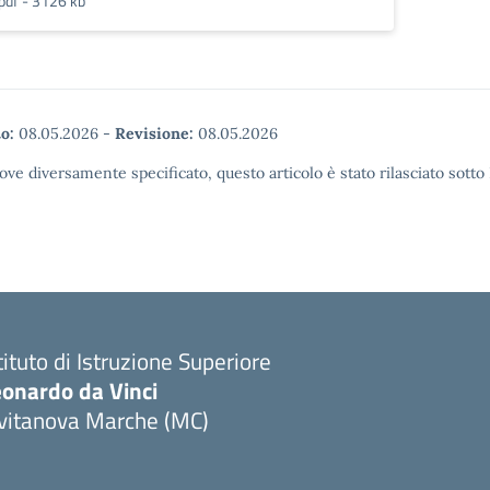
pdf - 3126 kb
o:
08.05.2026
-
Revisione:
08.05.2026
ove diversamente specificato, questo articolo è stato rilasciato sott
tituto di Istruzione Superiore
eonardo da Vinci
ivitanova Marche (MC)
Visita la pagina iniziale della scuola