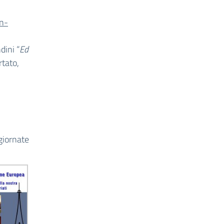
n-
dini “
Ed
rtato,
 giornate