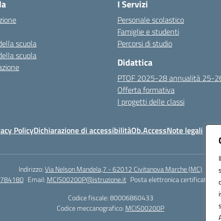
la
I Servizi
zione
Personale scolastico
Famiglie e studenti
della scuola
Percorsi di studio
della scuola
Didattica
azione
PTOF 2025-28 annualità 25-2
Offerta formativa
I progetti delle classi
vacy Policy
Dichiarazione di accessibilità
Ob.Access
Note legali
Indirizzo:
Via Nelson Mandela,7 - 62012 Civitanova Marche (MC)
/784180
Email:
MCIS00200P@istruzione.it
Posta elettronica certificata (P
Codice fiscale: 80006860433
Codice meccanografico:
MCIS00200P