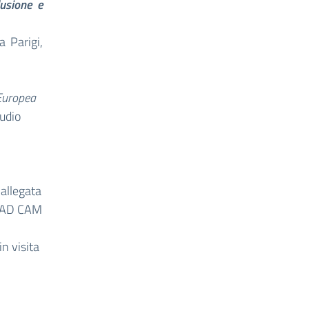
lusione e
a Parigi,
Europea
tudio
 allegata
o CAD CAM
in visita