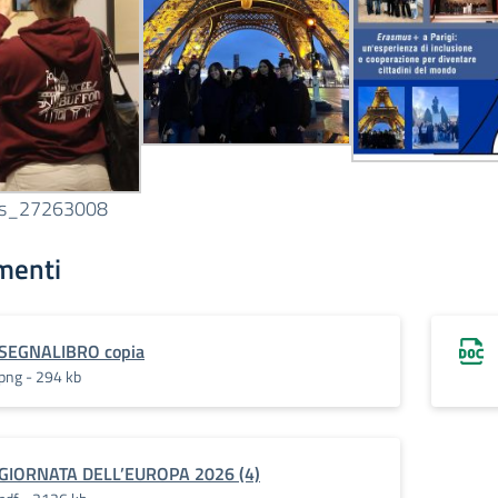
us_27263008
menti
SEGNALIBRO copia
png - 294 kb
GIORNATA DELL’EUROPA 2026 (4)