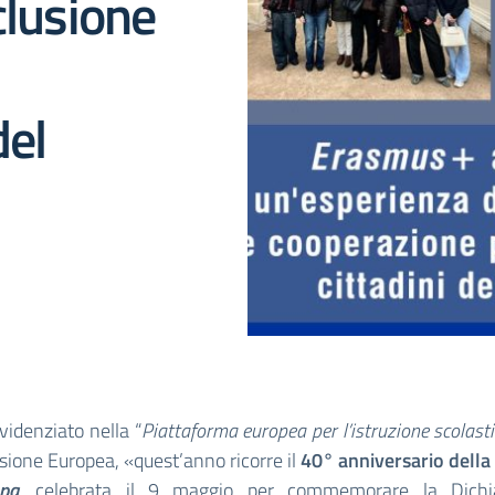
clusione
del
idenziato nella “
Piattaforma europea per l’istruzione scolast
ione Europea, «quest’anno ricorre il
40° anniversario della
opa
,
celebrata il 9 maggio per commemorare la Dichia