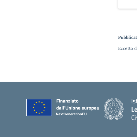
Pubblicat
Eccetto d
Is
L
C
— 