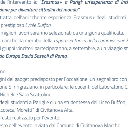
 dell’intervento è: “
Erasmus+ a Parigi: un’esperienza di inc
ione per diventare cittadini del mondo”.
 tratta dell’arricchente esperienza Erasmus+ degli studenti 
l prestigioso
Lycée Buffon
.
i migliori lavori saranno selezionati da una giuria qualificata,
a anche da membri della
rappresentanza della commissione 
 I gruppi vincitori parteciperanno, a settembre, a un viaggio s
io Europa David Sassoli di Roma.
ano:
ni del gadget predisposto per l’occasione: un segnalibro con
one.Si ringraziano, in particolare, le docenti del Laboratori
icheli e Sara Scattolini.
 degli studenti a Parigi e di una studentessa del Liceo Buffon, 
acoteca”Moretti” di Civitanova Alta.
ifesto realizzato per l’evento.
sto dell’evento inviato dal Comune di Civitanova Marche.