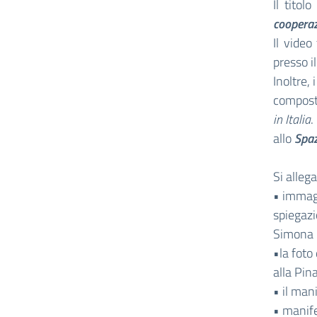
Il titolo
cooperaz
Il video
presso i
Inoltre, 
compost
in Italia
.
allo
Spaz
Si alleg
• immagi
spiegazi
Simona N
•la foto
alla Pin
• il man
• manife