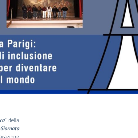
ica
” della
Giornata
razione