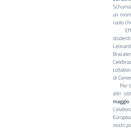
Schuman
un momen
ruolo ch
Effetti
studenti
Leonardo
Bracale
Celebra
collabor
di Camer
Per tal
altri is
maggio
L’elabor
Europea,
nostri p